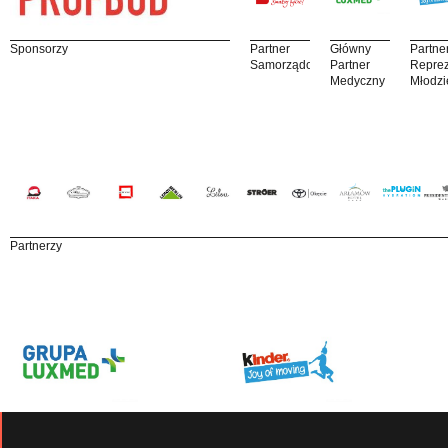
Sponsorzy
Partner
Główny
Partne
Samorządowy
Partner
Reprez
Medyczny
Młodzi
Partnerzy