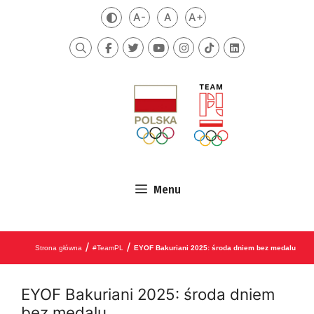
Przejdź do treści
A-
A
A+
Zmień kontrast
Mniejsza czcionka
Domyślna czcionka
Większa czcionka
Szukaj
Menu
/
/
Strona główna
#TeamPL
EYOF Bakuriani 2025: środa dniem bez medalu
EYOF Bakuriani 2025: środa dniem
bez medalu