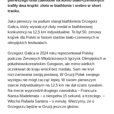
pierwszego dnia zawodów na konto biało-czerwonych
trafiły dwa krążki: złoto w biathlonie i srebro w short
tracku.
Jako pierwszy na podium stanął biathlonista Grzegorz
Galica, który wywalczył złoty medal w biathlonowej
konkurencji na 12,5 km indywidualnie. To był 50. zimowy
krążek dla Polski w historii startów biało-czerwonych w
olimpijskich festiwalach.
Grzegorz Galica w 2024 roku reprezentował Polskę
podczas Zimowych Młodzieżowych Igrzysk Olimpijskich w
południowokoreańskim Gangwon, ale mimo wielkich
oczekiwań do kraju wrócił bez medalu. Sam nie krył
rozczarowania swoją postawą. W Gruzji Polak swojego
występu nie mógł zacząć lepiej. W swoim pierwszym
starcie indywidualnym na 12,5 km nie dał szans rywalom.
Na mecie wyprzedził drugiego zawodnika – Francuza
Nansa Madelenata – o niespełna 15 sekund, a trzeciego –
Włocha Rafaela Santera – o minutę. Wierzymy, że o
Grzegorzu będzie w Gruzji jeszcze głośno.