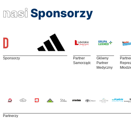
nasi
Sponsorzy
Sponsorzy
Partner
Główny
Partne
Samorządowy
Partner
Reprez
Medyczny
Młodzi
Partnerzy