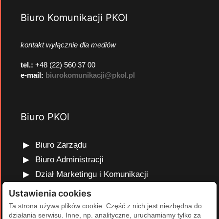
Biuro Komunikacji PKOl
kontakt wyłącznie dla mediów
tel.:
+48 (22) 560 37 00
e-mail:
biurokomunikacji@pkol.pl
Biuro PKOl
Biuro Zarządu
Biuro Administracji
Dział Marketingu i Komunikacji
Dział Edukacji Olimpijskiej
Ustawienia cookies
Dział Finansów i Kadr
Ta strona używa plików cookie. Część z nich jest niezbędna do
działania serwisu. Inne, np. analityczne, uruchamiamy tylko za
Dział Projektów Olimpijskich