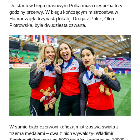
Do startu w biegu masowym Polka miała niespełna trzy
godziny przerwy. W biegu kończącym mistrzostwa w
Hamar zajęła trzynastą lokatę. Druga z Polek, Olga
Piotrowska, była dwudziesta czwarta.
W sumie biało-czerwoni kończą mistrzostwa świata z
trzema medalami – dwa z nich wywalczył Władimir
Semirunnii (brązowy na 5000 metrów i srebrny na 10000