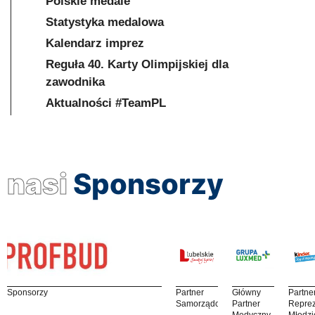
Polskie medale
Statystyka medalowa
Kalendarz imprez
Reguła 40. Karty Olimpijskiej dla
zawodnika
Aktualności #TeamPL
nasi
Sponsorzy
Sponsorzy
Partner
Główny
Partne
Samorządowy
Partner
Reprez