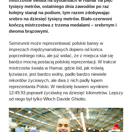
mistrzostw świata na dystansach w Hamar na pięć
tysięcy metrów, ostatniego dnia zawodów po raz
kolejny stanął na podium, tym razem zdobywając
srebro na dziesięć tysięcy metrów. Biało-czerwoni
kończą mistrzostwa z trzema medalami – srebrnym i
dwoma brązowymi.
Semirunnii może reprezentować polskie barwy w
imprezach międzynarodowych dopiero od końca
poprzedniego roku, ale już widać, że z miejsca stał się
bardzo mocną postacią polskiej reprezentacji. W trakcie
mistrzostw świata w Hamar, gdzie lód, jak mówią
łyżwiarze, jest bardzo wolny, padło bardzo niewiele
rekordów życiowych, ale dwa z nich padły łupem
reprezentanta Polski. W niedzielę bowiem wynikiem
12:49.93 poprawił życiówkę na dziesięć kilometrów. Lepszy
od niego był tylko Włoch Davide Ghiotto.