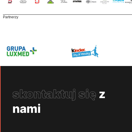
Partnerzy
skontaktuj się
z
nami