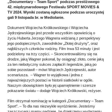
„Documentary – Team Sport” podczas prestiżowego
42. międzynarodowego Festiwalu SPORT MOVIES &
TV 2024. Wyniki zostaną ogłoszone podczas uroczystej
gali 9 listopada br. w Mediolanie.
Dokument Wojciecha Królikowskiego i Wojciecha
Jędrzejewskiego jest przede wszystkim opowieścią o
życiu Huberta Jerzego Wagnera widzianą z perspektywy
jego podopiecznych, zawodników „Złotej drużyny”, oraz
najbliższych członków rodziny. Film trwa 53 minuty i jest
podzielony na trzy części. – Skoncentrowaliśmy się na
drodze, jaką Wagner pokonał, by osiągnąć złoto, cenie jaką
za ten niebotyczny sukces zapłacił i legendzie, jaką po
sobie pozostawił – mówi Wojciech Jędrzejewski, autor
scenariusza. – Wagner to wyjątkowa i jedna z
najważniejszych postaci w historii siatkówki w ogóle.
Naszym obowiązkiem było jej upamiętnienie i szersze
pokazanie światu – dodaje Wojciech Królikowski, reżyser.
Film otrzymał nominację w kategorii „Documentary – Team
Sport”. – To dla nas niezwykłe wyróżnienie. Jesteśmy
zaszczyceni i mamy nadzieję, że dzięki temu wydarzeniu