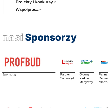
Projekty i konkursy
Współpraca
nasi
Sponsorzy
Sponsorzy
Partner
Główny
Partne
Samorządowy
Partner
Reprez
Medyczny
Młodzi