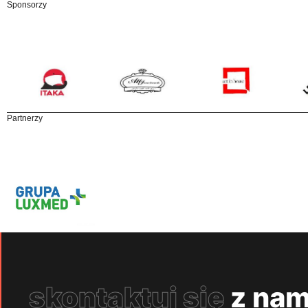
Sponsorzy
Partnerzy
skontaktuj się
z nam