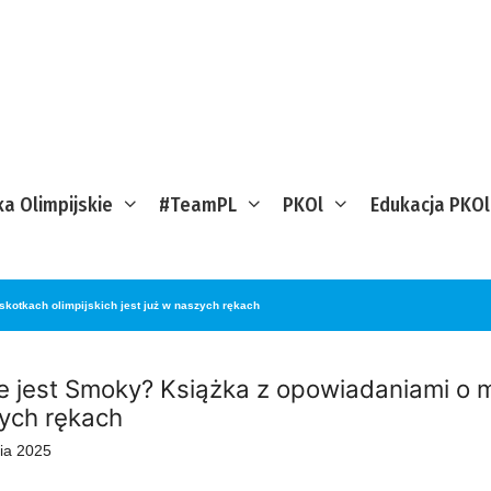
ka Olimpijskie
#TeamPL
PKOl
Edukacja PKOl
kotkach olimpijskich jest już w naszych rękach
e jest Smoky? Książka z opowiadaniami o ma
ych rękach
nia 2025