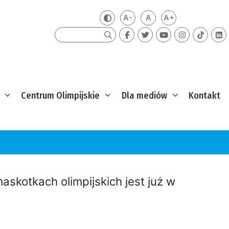
A-
A
A+
Zmień kontrast
Mniejsza czcionka
Domyślna czcionka
Większa czcion
Szukaj
Centrum Olimpijskie
Dla mediów
Kontakt
skotkach olimpijskich jest już w