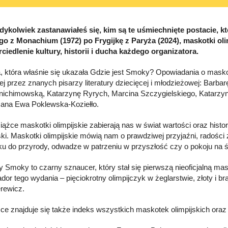
dykolwiek zastanawiałeś się, kim są te uśmiechnięte postacie, 
go z Monachium (1972) po Frygijkę z Paryża (2024), maskotki olim
ciedlenie kultury, historii i ducha każdego organizatora.
, która właśnie się ukazała Gdzie jest Smoky? Opowiadania o maskotk
ej przez znanych pisarzy literatury dziecięcej i młodzieżowej: Bar
ichimowską, Katarzynę Ryrych, Marcina Szczygielskiego, Katarzynę
ana Ewa Poklewska-Koziełło.
iążce maskotki olimpijskie zabierają nas w świat wartości oraz histor
ski. Maskotki olimpijskie mówią nam o prawdziwej przyjaźni, radości 
u do przyrody, odwadze w patrzeniu w przyszłość czy o pokoju na ś
y Smoky to czarny sznaucer, który stał się pierwszą nieoficjalną mas
or tego wydania – pięciokrotny olimpijczyk w żeglarstwie, złoty i br
rewicz.
ce znajduje się także indeks wszystkich maskotek olimpijskich oraz 