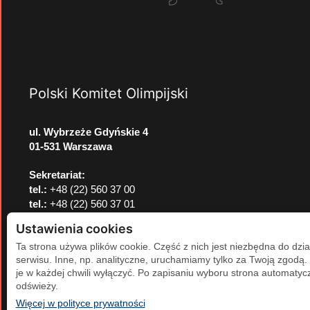
Polski Komitet Olimpijski
ul. Wybrzeże Gdyńskie 4
01-531 Warszawa
Sekretariat:
tel.:
+48 (22) 560 37 00
tel.:
+48 (22) 560 37 01
e-mail:
pkol@pkol.pl
Ustawienia cookies
Ta strona używa plików cookie. Część z nich jest niezbędna do dzia
serwisu. Inne, np. analityczne, uruchamiamy tylko za Twoją zgodą
je w każdej chwili wyłączyć. Po zapisaniu wyboru strona automatycz
odświeży.
(otwiera się w nowej karcie)
Więcej w polityce prywatności