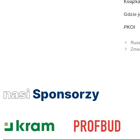
Książka
Gdzie 
PKOI
Rusz
Zmar
nasi
Sponsorzy