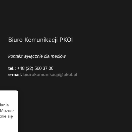
Biuro Komunikacji PKOl
kontakt wyłącznie dla mediów
tel.:
+48 (22) 560 37 00
e-mail:
biurokomunikacji@pkol.pl
łania
. Możesz
nie się