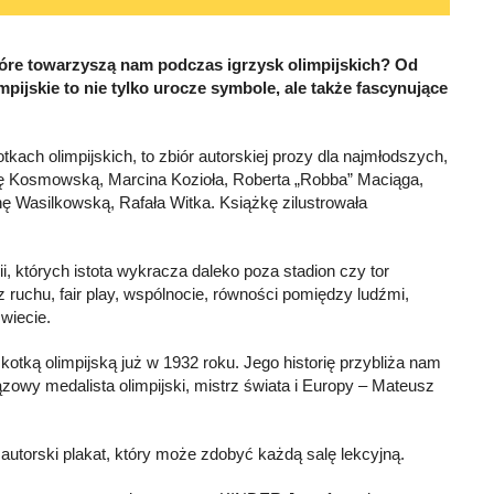
które towarzyszą nam podczas igrzysk olimpijskich? Od
pijskie to nie tylko urocze symbole, ale także fascynujące
ach olimpijskich, to zbiór autorskiej prozy dla najmłodszych,
barę Kosmowską, Marcina Kozioła, Roberta „Robba” Maciąga,
 Wasilkowską, Rafała Witka. Książkę zilustrowała
ii, których istota wykracza daleko poza stadion czy tor
z ruchu, fair play, wspólnocie, równości pomiędzy ludźmi,
wiecie.
kotką olimpijską już w 1932 roku. Jego historię przybliża nam
ązowy medalista olimpijski, mistrz świata i Europy – Mateusz
autorski plakat, który może zdobyć każdą salę lekcyjną.