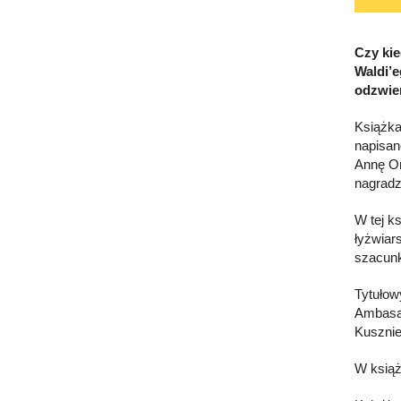
Czy kie
Waldi’e
odzwier
Książka
napisan
Annę On
nagradz
W tej ks
łyżwiar
szacunk
Tytułow
Ambasad
Kusznie
W książ