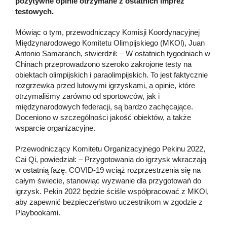
pozytywne opinie otrzymane z ostatnich imprez
testowych.
Mówiąc o tym, przewodniczący Komisji Koordynacyjnej
Międzynarodowego Komitetu Olimpijskiego (MKOl), Juan
Antonio Samaranch, stwierdził: – W ostatnich tygodniach w
Chinach przeprowadzono szeroko zakrojone testy na
obiektach olimpijskich i paraolimpijskich. To jest faktycznie
rozgrzewka przed lutowymi igrzyskami, a opinie, które
otrzymaliśmy zarówno od sportowców, jak i
międzynarodowych federacji, są bardzo zachęcające.
Doceniono w szczególności jakość obiektów, a także
wsparcie organizacyjne.
Przewodniczący Komitetu Organizacyjnego Pekinu 2022,
Cai Qi, powiedział: – Przygotowania do igrzysk wkraczają
w ostatnią fazę. COVID-19 wciąż rozprzestrzenia się na
całym świecie, stanowiąc wyzwanie dla przygotowań do
igrzysk. Pekin 2022 będzie ściśle współpracować z MKOl,
aby zapewnić bezpieczeństwo uczestnikom w zgodzie z
Playbookami.