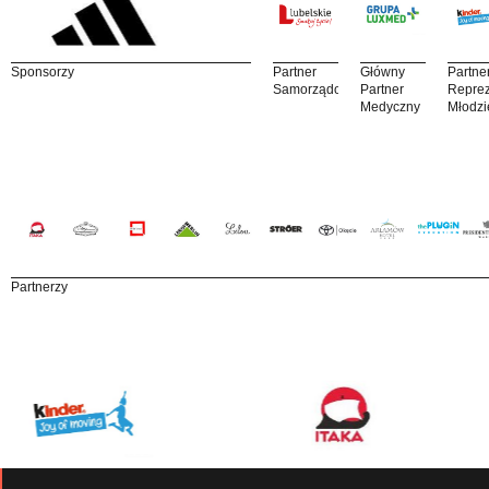
Sponsorzy
Partner
Główny
Partne
Samorządowy
Partner
Reprez
Medyczny
Młodzi
Partnerzy