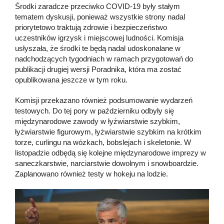
Środki zaradcze przeciwko COVID-19 były stałym
tematem dyskusji, ponieważ wszystkie strony nadal
priorytetowo traktują zdrowie i bezpieczeństwo
uczestników igrzysk i miejscowej ludności. Komisja
usłyszała, że ​​środki te będą nadal udoskonalane w
nadchodzących tygodniach w ramach przygotowań do
publikacji drugiej wersji Poradnika, która ma zostać
opublikowana jeszcze w tym roku.
Komisji przekazano również podsumowanie wydarzeń
testowych. Do tej pory w październiku odbyły się
międzynarodowe zawody w łyżwiarstwie szybkim,
łyżwiarstwie figurowym, łyżwiarstwie szybkim na krótkim
torze, curlingu na wózkach, bobslejach i skeletonie. W
listopadzie odbędą się kolejne międzynarodowe imprezy w
saneczkarstwie, narciarstwie dowolnym i snowboardzie.
Zaplanowano również testy w hokeju na lodzie.