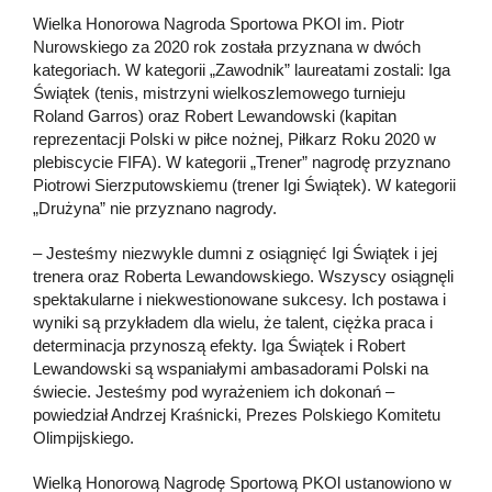
Wielka Honorowa Nagroda Sportowa PKOl im. Piotr
Nurowskiego za 2020 rok została przyznana w dwóch
kategoriach. W kategorii „Zawodnik” laureatami zostali: Iga
Świątek (tenis, mistrzyni wielkoszlemowego turnieju
Roland Garros) oraz Robert Lewandowski (kapitan
reprezentacji Polski w piłce nożnej, Piłkarz Roku 2020 w
plebiscycie FIFA). W kategorii „Trener” nagrodę przyznano
Piotrowi Sierzputowskiemu (trener Igi Świątek). W kategorii
„Drużyna” nie przyznano nagrody.
– Jesteśmy niezwykle dumni z osiągnięć Igi Świątek i jej
trenera oraz Roberta Lewandowskiego. Wszyscy osiągnęli
spektakularne i niekwestionowane sukcesy. Ich postawa i
wyniki są przykładem dla wielu, że talent, ciężka praca i
determinacja przynoszą efekty. Iga Świątek i Robert
Lewandowski są wspaniałymi ambasadorami Polski na
świecie. Jesteśmy pod wyrażeniem ich dokonań –
powiedział Andrzej Kraśnicki, Prezes Polskiego Komitetu
Olimpijskiego.
Wielką Honorową Nagrodę Sportową PKOl ustanowiono w