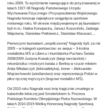
roku 2009. To wyróżnienie nawiązujące do przyznawanej w
latach 1927-38 Nagrody Państwowego Urzędu
Wychowania Fizycznego i Przysposobienia Wojskowego.
Nagroda honoruje największe osiągnięcia sportowe
minionego roku. W okresie międzywojennym jej laureatami
byli m.in.: Halina Konopacka, Janusz Kusociński, Jadwiga
Wajsówna, Stanisław Petkiewicz, Stanisław Marusarz…
Pierwszymi laureatami „współczesnej” Nagrody byli: za rok
2009 – w kategorii sportowców: ex aequo – 3-krotna
medalistka MŚ w Libercu i triumfatorka Pucharu Świata
2008/2009 Justyna Kowalczyk (biegi narciarskie) i
rekordzistka i mistrzyni świata z Berlina w rzucie młotem
Anita Włodarczyk (lekkoatletyka), trener – Aleksander
Wojciechowski (wioślarstwo) oraz reprezentacja Polski w
piłce ręcznej mężczyzn (brązowi medaliści MŚ).
Od 2010 roku Nagroda nosi imię tragicznie zmarłego w
katastrofie lotniczej pod Smoleńskiem b. Prezesa
Polskiego Komitetu Olimpijskiego Piotra Nurowskiego. W
latach 2010-2019 Wielką Honorową Nagrodę Sportową