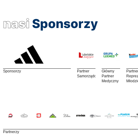
nasi
Sponsorzy
Sponsorzy
Partner
Główny
Partne
Samorządowy
Partner
Reprez
Medyczny
Młodzi
Partnerzy