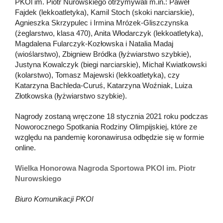
PKOl im. Piotr Nurowskiego otrzymywali m.in.: Paweł
Fajdek (lekkoatletyka), Kamil Stoch (skoki narciarskie),
Agnieszka Skrzypulec i Irmina Mrózek-Gliszczynska
(żeglarstwo, klasa 470), Anita Włodarczyk (lekkoatletyka),
Magdalena Fularczyk-Kozłowska i Natalia Madaj
(wioślarstwo), Zbigniew Bródka (łyżwiarstwo szybkie),
Justyna Kowalczyk (biegi narciarskie), Michał Kwiatkowski
(kolarstwo), Tomasz Majewski (lekkoatletyka), czy
Katarzyna Bachleda-Curuś, Katarzyna Woźniak, Luiza
Złotkowska (łyżwiarstwo szybkie).
Nagrody zostaną wręczone 18 stycznia 2021 roku podczas
Noworocznego Spotkania Rodziny Olimpijskiej, które ze
względu na pandemię koronawirusa odbędzie się w formie
online.
Wielka Honorowa Nagroda Sportowa PKOl im. Piotr
Nurowskiego
Biuro Komunikacji PKOl