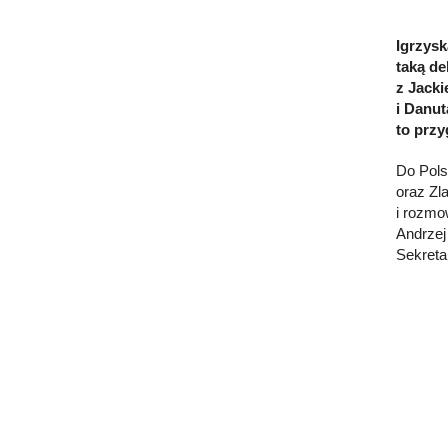
Igrzys
taką de
z Jack
i Danut
to przy
Do Pols
oraz Zl
i rozmo
Andrzej
Sekreta