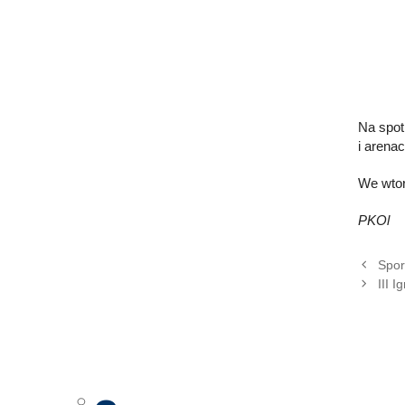
Na spot
i arena
We wtor
PKOl
Spor
III 