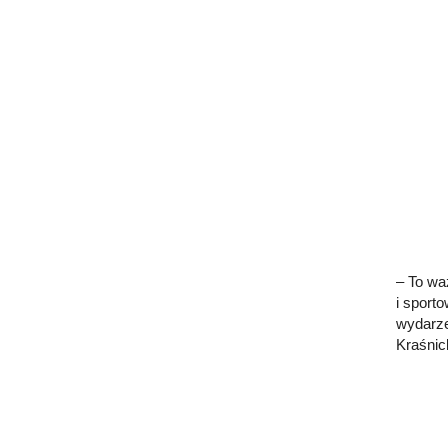
– To wa
i sport
wydarze
Kraśnic