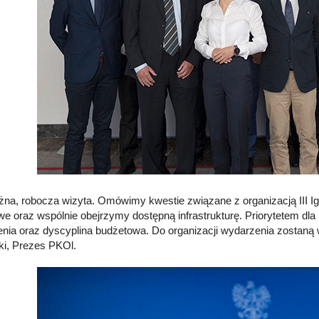
żna, robocza wizyta. Omówimy kwestie związane z organizacją III I
owe oraz wspólnie obejrzymy dostępną infrastrukturę. Priorytetem dl
nia oraz dyscyplina budżetowa. Do organizacji wydarzenia zostaną w
ki, Prezes PKOl.