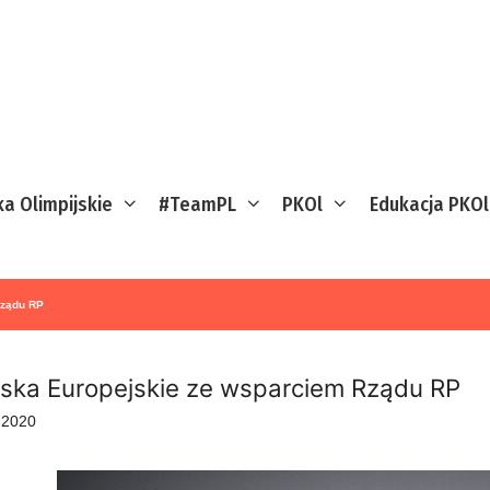
ka Olimpijskie
#TeamPL
PKOl
Edukacja PKOl
Rządu RP
yska Europejskie ze wsparciem Rządu RP
a 2020