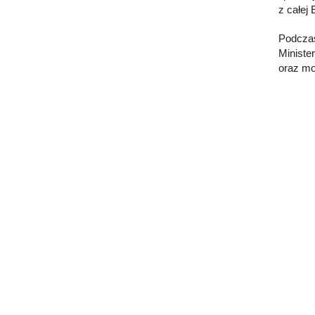
z całej
Podczas
Ministe
oraz moż