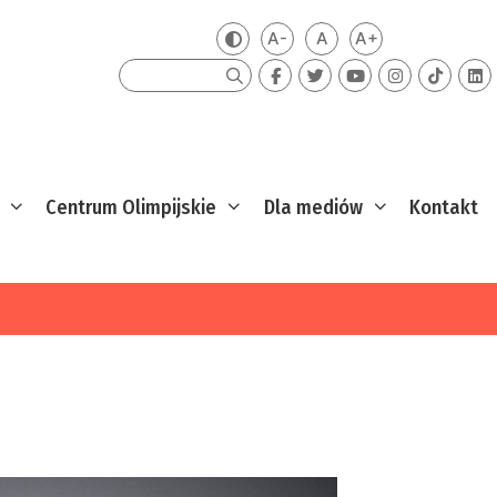
A-
A
A+
Zmień kontrast
Mniejsza czcionka
Domyślna czcionka
Większa czcion
Szukaj
Centrum Olimpijskie
Dla mediów
Kontakt