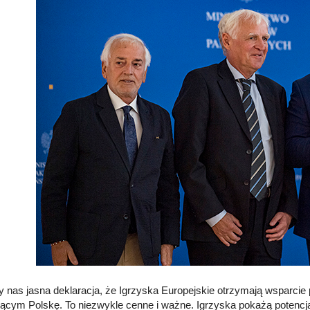
y nas jasna deklaracja, że Igrzyska Europejskie otrzymają wsparc
jącym Polskę. To niezwykle cenne i ważne. Igrzyska pokażą potencja