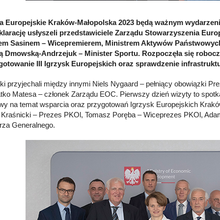
ka Europejskie Kraków-Małopolska 2023 będą ważnym wydarzeni
klarację usłyszeli przedstawiciele Zarządu Stowarzyszenia Eur
iem Sasinem – Wicepremierem, Ministrem Aktywów Państwowych,
ą Dmowską-Andrzejuk – Minister Sportu. Rozpoczęła się robocz
gotowanie III Igrzysk Europejskich oraz sprawdzenie infrastrukt
ki przyjechali między innymi Niels Nygaard – pełniący obowiązki P
atko Matesa – członek Zarządu EOC. Pierwszy dzień wizyty to spot
wy na temat wsparcia oraz przygotowań Igrzysk Europejskich Kraków
 Kraśnicki – Prezes PKOl, Tomasz Poręba – Wiceprezes PKOl, Adam 
rza Generalnego.