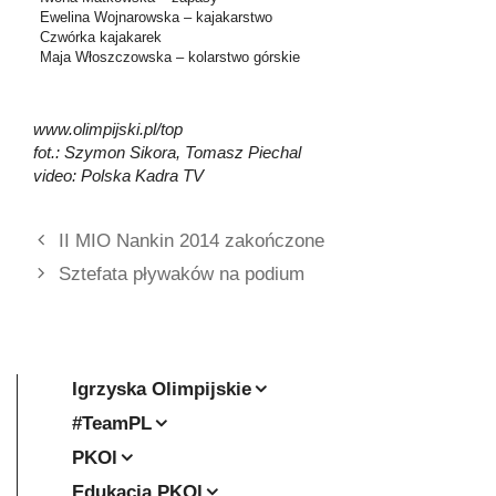
Ewelina Wojnarowska – kajakarstwo
Czwórka kajakarek
Maja Włoszczowska – kolarstwo górskie
www.olimpijski.pl/top
fot.: Szymon Sikora, Tomasz Piechal
video: Polska Kadra TV
II MIO Nankin 2014 zakończone
Sztefata pływaków na podium
Igrzyska Olimpijskie
#TeamPL
PKOl
Edukacja PKOl