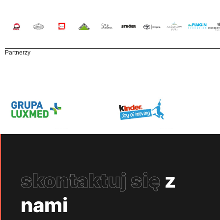
Partnerzy
skontaktuj się
z
nami