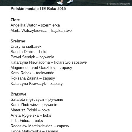
Polskie medale I IE Baku 2015
Złote
Angelika Wątor – szermierka
Marta Walczykiewicz – kajakarstwo
Srebrne
Drużyna siatkarek
Sandra Drabik – boks
Paweł Sendyk – pływanie
Katarzyna Niewiadoma – kolarstwo szosowe
Magomedmurad Gadzhiev – zapasy
Karol Robak – taekwondo
Roksana Zasina – zapasy
Katarzyna Krawczyk – zapasy
Brązowe
Sztafeta mężczyzn – pływanie
Karol Zbutowicz – pływanie
Mateusz Polski – boks
Aneta Rygielska – boks
Lidia Fidura – boks
Radosław Marcinkiewicz – zapasy
Iwona Matkowska – zapasy