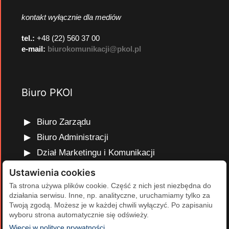
kontakt wyłącznie dla mediów
tel.:
+48 (22) 560 37 00
e-mail:
biurokomunikacji@pkol.pl
Biuro PKOl
Biuro Zarządu
Biuro Administracji
Dział Marketingu i Komunikacji
Dział Edukacji Olimpijskiej
Ustawienia cookies
Dział Finansów i Kadr
Ta strona używa plików cookie. Część z nich jest niezbędna do
działania serwisu. Inne, np. analityczne, uruchamiamy tylko za
Dział Projektów Olimpijskich
Twoją zgodą. Możesz je w każdej chwili wyłączyć. Po zapisaniu
Dział Programów Rozwojowych
wyboru strona automatycznie się odświeży.
(otwiera się w nowej karcie)
Więcej w polityce prywatności