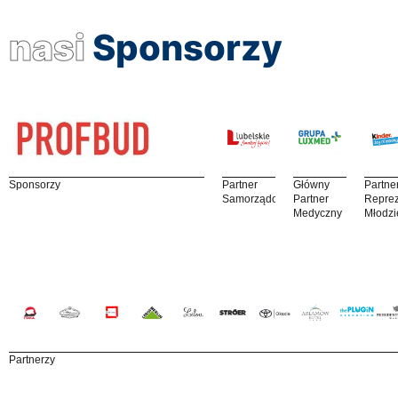
nasi
Sponsorzy
Sponsorzy
Partner
Główny
Partne
Samorządowy
Partner
Reprez
Medyczny
Młodzi
Partnerzy