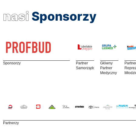
nasi
Sponsorzy
Sponsorzy
Partner
Główny
Partne
Samorządowy
Partner
Reprez
Medyczny
Młodzi
Partnerzy