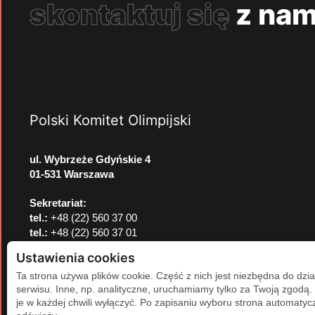
skontaktuj się
z nam
Polski Komitet Olimpijski
ul. Wybrzeże Gdyńskie 4
01-531 Warszawa
Sekretariat:
tel.:
+48 (22) 560 37 00
tel.:
+48 (22) 560 37 01
e-mail:
pkol@pkol.pl
Ustawienia cookies
Ta strona używa plików cookie. Część z nich jest niezbędna do dzia
serwisu. Inne, np. analityczne, uruchamiamy tylko za Twoją zgodą
je w każdej chwili wyłączyć. Po zapisaniu wyboru strona automatycz