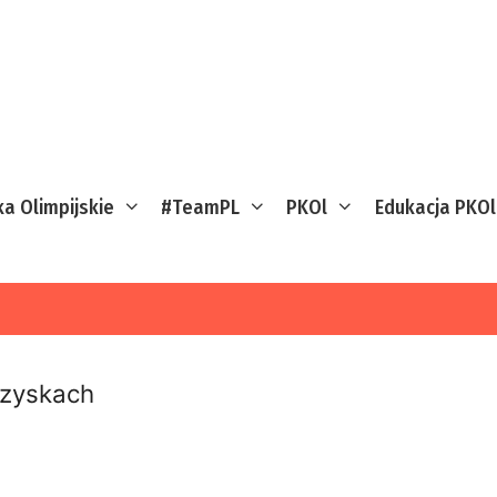
ka Olimpijskie
#TeamPL
PKOl
Edukacja PKOl
rzyskach