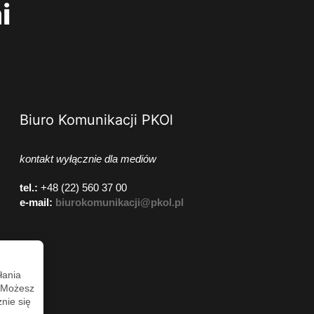
i
Biuro Komunikacji PKOl
kontakt wyłącznie dla mediów
tel.:
+48 (22) 560 37 00
e-mail:
biurokomunikacji@pkol.pl
łania
. Możesz
nie się