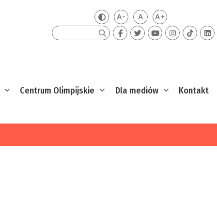
A-
A
A+
Zmień kontrast
Mniejsza czcionka
Domyślna czcionka
Większa czcion
Szukaj
Centrum Olimpijskie
Dla mediów
Kontakt