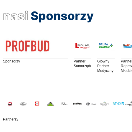
nasi
Sponsorzy
Sponsorzy
Partner
Główny
Partne
Samorządowy
Partner
Reprez
Medyczny
Młodzi
Partnerzy