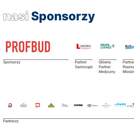
nasi
Sponsorzy
Sponsorzy
Partner
Główny
Partne
Samorządowy
Partner
Reprez
Medyczny
Młodzi
Partnerzy