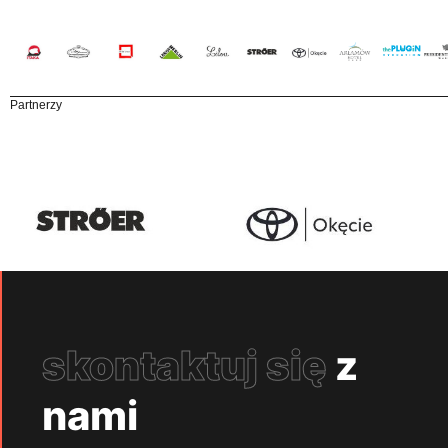
Partnerzy
skontaktuj się
z
nami