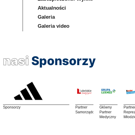
Aktualności
Galeria
Galeria video
nasi
Sponsorzy
Sponsorzy
Partner
Główny
Partne
Samorządowy
Partner
Reprez
Medyczny
Młodzi