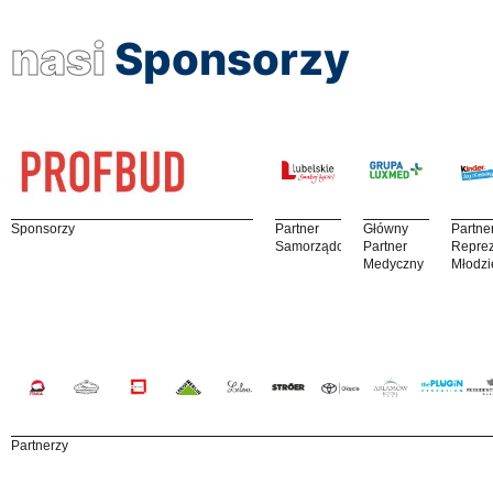
nasi
Sponsorzy
Sponsorzy
Partner
Główny
Partne
Samorządowy
Partner
Reprez
Medyczny
Młodzi
Partnerzy