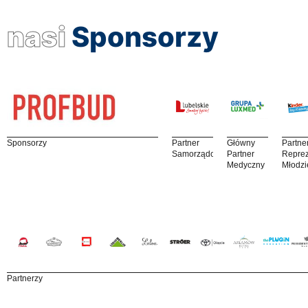
nasi
Sponsorzy
Sponsorzy
Partner
Główny
Partne
Samorządowy
Partner
Reprez
Medyczny
Młodzi
Partnerzy