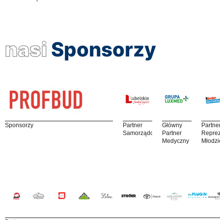
nasi
Sponsorzy
Sponsorzy
Partner
Główny
Partne
Samorządowy
Partner
Reprez
Medyczny
Młodzi