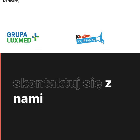
Partnerzy
skontaktuj się
z
nami