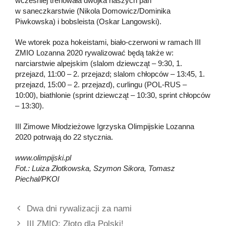
wcześniej trenowała dwójka naszych pań
w saneczkarstwie (Nikola Domowicz/Dominika
Piwkowska) i bobsleista (Oskar Langowski).
We wtorek poza hokeistami, biało-czerwoni w ramach III
ZMIO Lozanna 2020 rywalizować będą także w:
narciarstwie alpejskim (slalom dziewcząt – 9:30, 1.
przejazd, 11:00 – 2. przejazd; slalom chłopców – 13:45, 1.
przejazd, 15:00 – 2. przejazd), curlingu (POL-RUS –
10:00), biathlonie (sprint dziewcząt – 10:30, sprint chłopców
– 13:30).
III Zimowe Młodzieżowe Igrzyska Olimpijskie Lozanna
2020 potrwają do 22 stycznia.
www.olimpijski.pl
Fot.: Luiza Złotkowska, Szymon Sikora, Tomasz
Piechal/PKOl
Dwa dni rywalizacji za nami
III ZMIO: Złoto dla Polski!