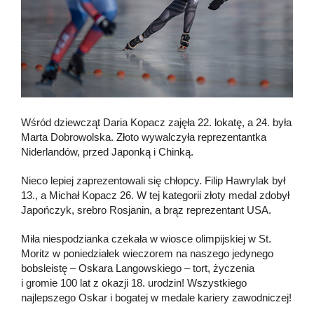
Wśród dziewcząt Daria Kopacz zajęła 22. lokatę, a 24. była
Marta Dobrowolska. Złoto wywalczyła reprezentantka
Niderlandów, przed Japonką i Chinką.
Nieco lepiej zaprezentowali się chłopcy. Filip Hawrylak był
13., a Michał Kopacz 26. W tej kategorii złoty medal zdobył
Japończyk, srebro Rosjanin, a brąz reprezentant USA.
Miła niespodzianka czekała w wiosce olimpijskiej w St.
Moritz w poniedziałek wieczorem na naszego jedynego
bobsleistę – Oskara Langowskiego – tort, życzenia
i gromie 100 lat z okazji 18. urodzin! Wszystkiego
najlepszego Oskar i bogatej w medale kariery zawodniczej!