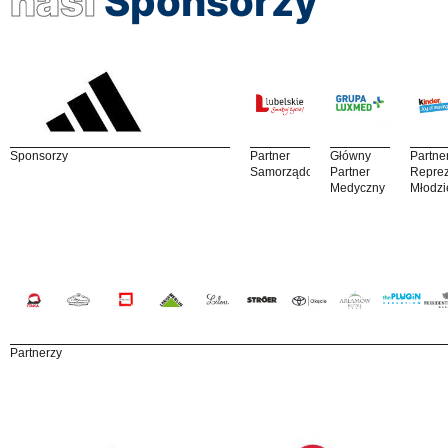
nasi
Sponsorzy
Sponsorzy
Partner
Główny
Partne
Samorządowy
Partner
Reprez
Medyczny
Młodzi
Partnerzy