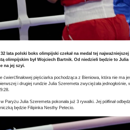
2 lata polski boks olimpijski czekał na medal tej najważniejszej
tą olimpijskim był Wojciech Bartnik. Od niedzieli będzie to Juli
e na jej szyi.
 ćwierćfinałowej pięściarka pochodząca z Bieniowa, która nie ma j
pierwszej i drugiej rundzie Julia Szeremeta zwyciężała jednogłośnie, 
9:28.
 w Paryżu Julia Szeremeta pokonała już 3 rywalki. Jej półfinał odbęd
niczką będzie Filipinka Nesthy Petecio.