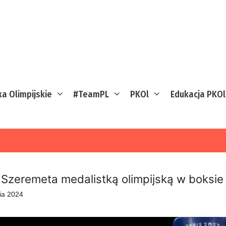
ka Olimpijskie
#TeamPL
PKOl
Edukacja PKOl
a Szeremeta medalistką olimpijską w boksie
nia 2024