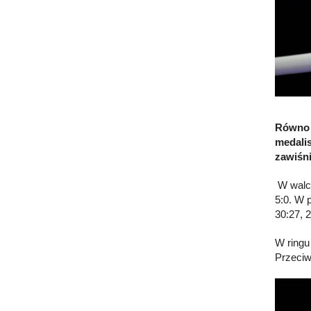
Równo 3
medalis
zawiśni
W walce
5:0. W 
30:27, 2
W ringu
Przeciw