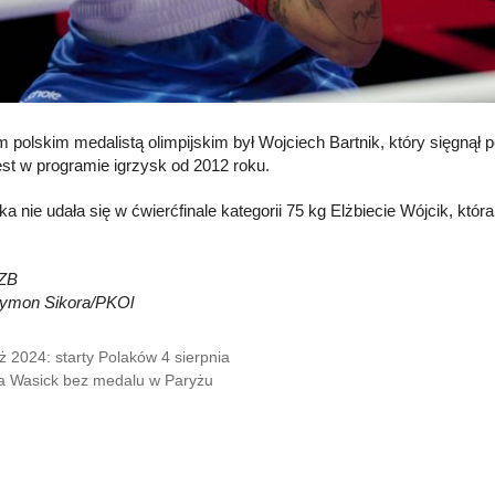
m polskim medalistą olimpijskim był Wojciech Bartnik, który sięgnął 
jest w programie igrzysk od 2012 roku.
ka nie udała się w ćwierćfinale kategorii 75 kg Elżbiecie Wójcik, kt
ZB
zymon Sikora/PKOl
ż 2024: starty Polaków 4 sierpnia
a Wasick bez medalu w Paryżu