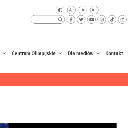
A-
A
A+
Zmień kontrast
Mniejsza czcionka
Domyślna czcionka
Większa czcion
Szukaj
Centrum Olimpijskie
Dla mediów
Kontakt