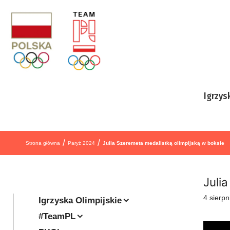
Przejdź do treści
Igrzys
/
/
Strona główna
Paryż 2024
Julia Szeremeta medalistką olimpijską w boksie
Juli
4 sierp
Igrzyska Olimpijskie
#TeamPL