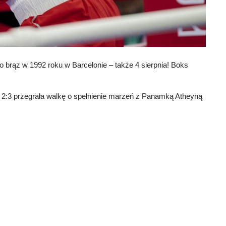
po brąz w 1992 roku w Barcelonie – także 4 sierpnia! Boks
óra 2:3 przegrała walkę o spełnienie marzeń z Panamką Atheyną