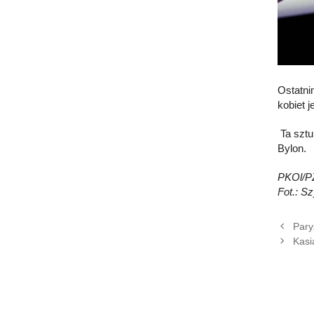
Ostatni
kobiet 
Ta sztu
Bylon.
PKOl/P
Fot.: S
Pary
Kasi