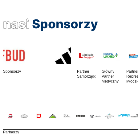
nasi
Sponsorzy
Sponsorzy
Partner
Główny
Partne
Samorządowy
Partner
Reprez
Medyczny
Młodzi
Partnerzy