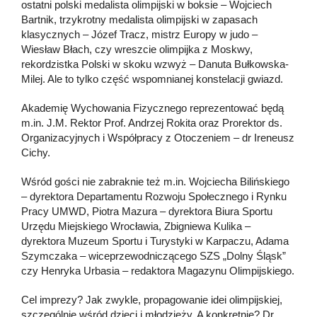
ostatni polski medalista olimpijski w boksie – Wojciech
Bartnik, trzykrotny medalista olimpijski w zapasach
klasycznych – Józef Tracz, mistrz Europy w judo –
Wiesław Błach, czy wreszcie olimpijka z Moskwy,
rekordzistka Polski w skoku wzwyż – Danuta Bułkowska-
Milej. Ale to tylko część wspomnianej konstelacji gwiazd.
Akademię Wychowania Fizycznego reprezentować będą
m.in. J.M. Rektor Prof. Andrzej Rokita oraz Prorektor ds.
Organizacyjnych i Współpracy z Otoczeniem – dr Ireneusz
Cichy.
Wśród gości nie zabraknie też m.in. Wojciecha Bilińskiego
– dyrektora Departamentu Rozwoju Społecznego i Rynku
Pracy UMWD, Piotra Mazura – dyrektora Biura Sportu
Urzędu Miejskiego Wrocławia, Zbigniewa Kulika –
dyrektora Muzeum Sportu i Turystyki w Karpaczu, Adama
Szymczaka – wiceprzewodniczącego SZS „Dolny Śląsk”
czy Henryka Urbasia – redaktora Magazynu Olimpijskiego.
Cel imprezy? Jak zwykle, propagowanie idei olimpijskiej,
szczególnie wśród dzieci i młodzieży. A konkretnie? Dr