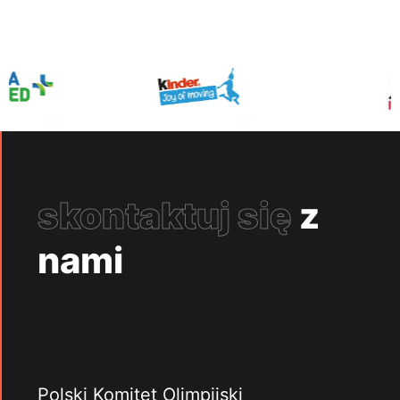
skontaktuj się
z
nami
Polski Komitet Olimpijski