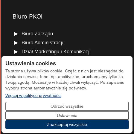
Biuro PKOl
Biuro Zarządu
Biuro Administracji
Dział Marketingu i Komunikacji
Dział Edukacji Olimpijskiej
Ustawienia cookies
Dział Finansów i Kadr
Ta strona używa plików cookie. Część z nich jest niezbędna do
działania serwisu. Inne, np. analityczne, uruchamiamy tylko za
Dział Projektów Olimpijskich
Twoją zgodą. Możesz je w każdej chwili wyłączyć. Po zapisaniu
Dział Programów Rozwojowych
wyboru strona automatycznie się odświeży.
(otwiera się w nowej karcie)
Więcej w polityce prywatności
Odrzuć wszystkie
2026 Polski Komitet Olimpijski | Projekt i realizacja:
Agencja
Ustawienia
Cumulus
.
Zaakceptuj wszystkie