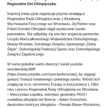
Regionalne Dni Olimpijczyka.
Imprezę tradycyjnie organizuje prężnie działająca
Regionalna Rada Olimpijska wraz z Akademią
Wychowania Fizycznego we Wrocławiu. Jej Rektor oraz
Polski Komitet Olimpijski objęli wydarzenie swoim
patronatem. Nie odbyłoby się ono bez wsparcia partnerów:
Urzędu Marszałkowskiego Województwa Dolnośląskiego,
Miasta Wrocław, Szkolnego Związku Sportowego „Dolny
Śląsk”, Dolnośląskiej Federacji Sportu oraz Dolnośląskiego
Związku Zapaśniczego.
W samo południe warto otworzyć kanał youtube
wrocławskiej AWF
(https://www.youtube.com/user/awfwroclaw), by sięgnąć
gwiazd. Gwiazd światowego i polskiego sportu. Wśród nich
znajdą się m.in. wicemistrz Europy w koszykówce z 1963
roku i prezes Regionalnej Rady Olimpijskiej we Wrocławiu
– Mieczysław Łopatka, sekretarz generalny PKOl i
medalista olimpijski we florecie – Adam Krzesiński,
dwukrotna mistrzyni olimpijska – Renata Mauer-Różańska,