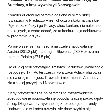
Austriacy, a brąz wywalczyli Norwegowie.
Konkurs duetów był ostatnią odsłoną w olimpijskiej
rywalizacji w Predazzo – jeśli chodzi o skoki narciarskie.
Pięknie zakończyli go Polacy, choć konkurs nie należał do
spokojnych, a warto dodać, że ta konkurencja debiutowała
w programie igrzysk.
Po pierwszej serii (z trzech) na czele znajdowała się
Austria (291.2 pkt), na drugim Słowenia (280.9 pkt), a na
trzecim Polska (274.5 pkt).
Do drugiej serii przystąpiło już tylko 12 duetów (rywalizację
rozpoczęło 17). Po tej części rywalizacji Polacy plasowali
się na drugim miejscu. Prowadzili niezmiennie Austriacy.
Na trzeciej pozycji byli Norwegowie.
Kiedy przyszedł czas na ostateczne rozstrzygnięcia,
zdecydowanie pogorszyła się pogoda i zaczął padać gęsty
śnieg. Długo wstrzymywano się z rozpoczęciem rundy
finałowej, ale w końcu ruszyła. Ale dość szybko się