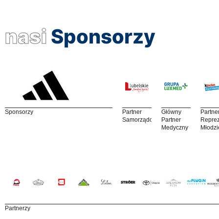
nasi
Sponsorzy
Sponsorzy
Partner
Główny
Partne
Samorządowy
Partner
Reprez
Medyczny
Młodzi
Partnerzy