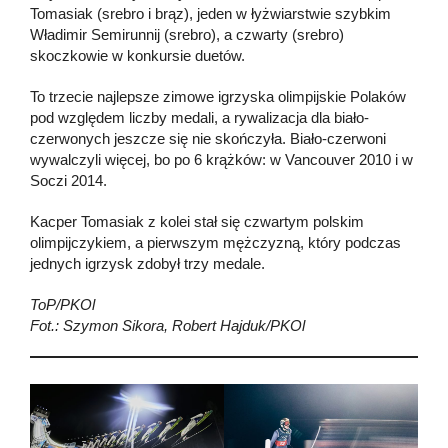
Tomasiak (srebro i brąz), jeden w łyżwiarstwie szybkim
Władimir Semirunnij (srebro), a czwarty (srebro)
skoczkowie w konkursie duetów.
To trzecie najlepsze zimowe igrzyska olimpijskie Polaków
pod względem liczby medali, a rywalizacja dla biało-
czerwonych jeszcze się nie skończyła. Biało-czerwoni
wywalczyli więcej, bo po 6 krążków: w Vancouver 2010 i w
Soczi 2014.
Kacper Tomasiak z kolei stał się czwartym polskim
olimpijczykiem, a pierwszym mężczyzną, który podczas
jednych igrzysk zdobył trzy medale.
ToP/PKOl
Fot.: Szymon Sikora, Robert Hajduk/PKOl