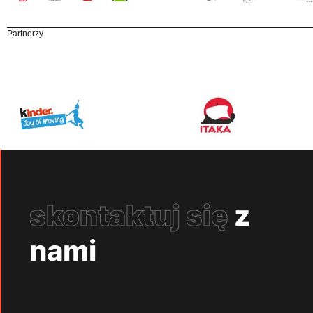
Partnerzy
skontaktuj się
z
nami