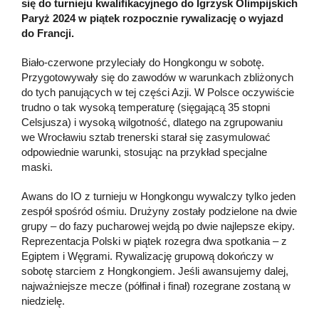
się do turnieju kwalifikacyjnego do Igrzysk Olimpijskich
Paryż 2024 w piątek rozpocznie rywalizację o wyjazd
do Francji.
Biało-czerwone przyleciały do Hongkongu w sobotę.
Przygotowywały się do zawodów w warunkach zbliżonych
do tych panujących w tej części Azji. W Polsce oczywiście
trudno o tak wysoką temperaturę (sięgającą 35 stopni
Celsjusza) i wysoką wilgotność, dlatego na zgrupowaniu
we Wrocławiu sztab trenerski starał się zasymulować
odpowiednie warunki, stosując na przykład specjalne
maski.
Awans do IO z turnieju w Hongkongu wywalczy tylko jeden
zespół spośród ośmiu. Drużyny zostały podzielone na dwie
grupy – do fazy pucharowej wejdą po dwie najlepsze ekipy.
Reprezentacja Polski w piątek rozegra dwa spotkania – z
Egiptem i Węgrami. Rywalizację grupową dokończy w
sobotę starciem z Hongkongiem. Jeśli awansujemy dalej,
najważniejsze mecze (półfinał i finał) rozegrane zostaną w
niedzielę.