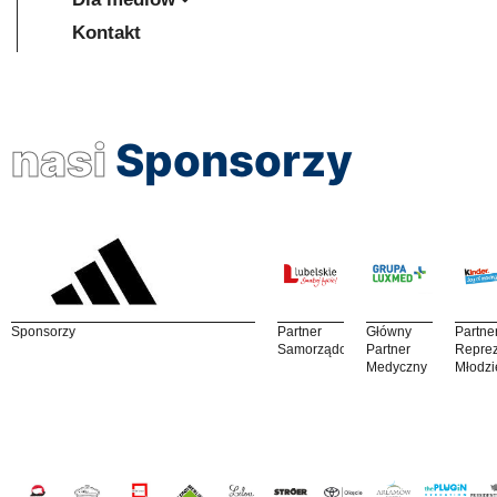
Kontakt
nasi
Sponsorzy
Sponsorzy
Partner
Główny
Partne
Samorządowy
Partner
Reprez
Medyczny
Młodzi