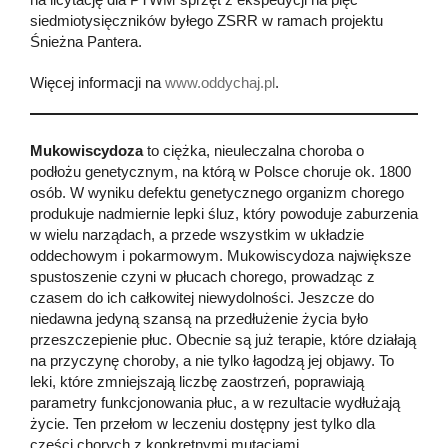
siedmiotysięczników byłego ZSRR w ramach projektu
Śnieżna Pantera.
Więcej informacji na
www.oddychaj.pl
.
Mukowiscydoza
to ciężka, nieuleczalna choroba o
podłożu genetycznym, na którą w Polsce choruje ok. 1800
osób. W wyniku defektu genetycznego organizm chorego
produkuje nadmiernie lepki śluz, który powoduje zaburzenia
w wielu narządach, a przede wszystkim w układzie
oddechowym i pokarmowym. Mukowiscydoza największe
spustoszenie czyni w płucach chorego, prowadząc z
czasem do ich całkowitej niewydolności. Jeszcze do
niedawna jedyną szansą na przedłużenie życia było
przeszczepienie płuc. Obecnie są już terapie, które działają
na przyczynę choroby, a nie tylko łagodzą jej objawy. To
leki, które zmniejszają liczbę zaostrzeń, poprawiają
parametry funkcjonowania płuc, a w rezultacie wydłużają
życie. Ten przełom w leczeniu dostępny jest tylko dla
części chorych z konkretnymi mutacjami.