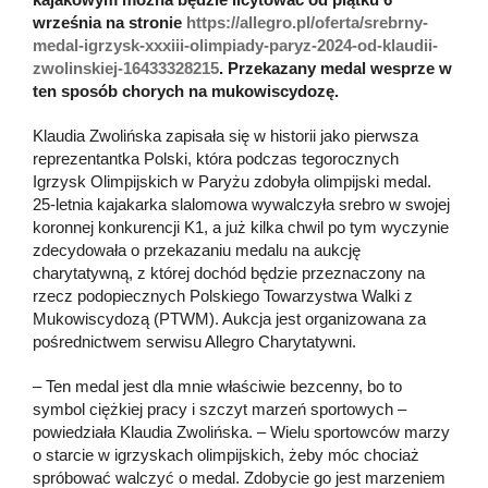
września na stronie
https://allegro.pl/oferta/srebrny-
medal-igrzysk-xxxiii-olimpiady-paryz-2024-od-klaudii-
zwolinskiej-16433328215
. Przekazany medal wesprze w
ten sposób chorych na mukowiscydozę.
Klaudia Zwolińska zapisała się w historii jako pierwsza
reprezentantka Polski, która podczas tegorocznych
Igrzysk Olimpijskich w Paryżu zdobyła olimpijski medal.
25-letnia kajakarka slalomowa wywalczyła srebro w swojej
koronnej konkurencji K1, a już kilka chwil po tym wyczynie
zdecydowała o przekazaniu medalu na aukcję
charytatywną, z której dochód będzie przeznaczony na
rzecz podopiecznych Polskiego Towarzystwa Walki z
Mukowiscydozą (PTWM). Aukcja jest organizowana za
pośrednictwem serwisu Allegro Charytatywni.
– Ten medal jest dla mnie właściwie bezcenny, bo to
symbol ciężkiej pracy i szczyt marzeń sportowych –
powiedziała Klaudia Zwolińska. – Wielu sportowców marzy
o starcie w igrzyskach olimpijskich, żeby móc chociaż
spróbować walczyć o medal. Zdobycie go jest marzeniem