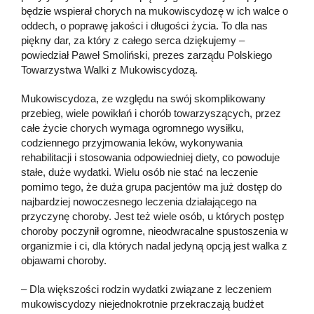
będzie wspierał chorych na mukowiscydozę w ich walce o
oddech, o poprawę jakości i długości życia. To dla nas
piękny dar, za który z całego serca dziękujemy –
powiedział Paweł Smoliński, prezes zarządu Polskiego
Towarzystwa Walki z Mukowiscydozą.
Mukowiscydoza, ze względu na swój skomplikowany
przebieg, wiele powikłań i chorób towarzyszących, przez
całe życie chorych wymaga ogromnego wysiłku,
codziennego przyjmowania leków, wykonywania
rehabilitacji i stosowania odpowiedniej diety, co powoduje
stałe, duże wydatki. Wielu osób nie stać na leczenie
pomimo tego, że duża grupa pacjentów ma już dostęp do
najbardziej nowoczesnego leczenia działającego na
przyczynę choroby. Jest też wiele osób, u których postęp
choroby poczynił ogromne, nieodwracalne spustoszenia w
organizmie i ci, dla których nadal jedyną opcją jest walka z
objawami choroby.
– Dla większości rodzin wydatki związane z leczeniem
mukowiscydozy niejednokrotnie przekraczają budżet