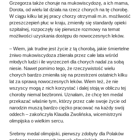
Grzegorza także choruje na mukowiscydozę, a ich mama,
Dorota, od wielu lat działa na rzecz chorych na tę chorobę.
W ciągu kilku lat jej pracy chorzy otrzymali m.in. możliwość
przeszczepień płuc w kraju, zmieniły się standardy opieki
szpitalnej, rozpoczęły się pierwsze rozmowy na temat
możliwości uzyskania dostępu do nowoczesnych leków.
– Wiem, jak trudne jest życie z tą chorobą, jakie śmiertelne
żniwo mukowiscydoza zbierała przez całe lata wśród
młodych ludzi i ile wyrzeczeń dla chorych nadal za sobą
niesie. Nawet pomimo tego, że rzeczywistość wielu
chorych bardzo zmieniła się na przestrzeni ostatnich kilku
lat za sprawą nowoczesnych leków. Wiem też, że nie
wszyscy mogą z nich korzystać i dalej stoją w obliczu tej
choroby niemal bezbronni. Uznałam, że chcę ten medal
przekazać właśnie tym, którzy przez całe swoje życie od
narodzin muszą bardzo ciężko pracować na każdy swój
oddech – zakończyła Klaudia Zwolińska, wicemistrzyni
olimpijska o wielkim sercu.
Srebrny medal olimpijski, pierwszy zdobyty dla Polaków