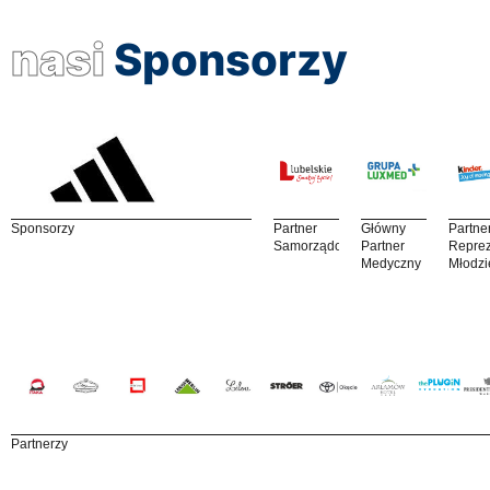
nasi
Sponsorzy
Sponsorzy
Partner
Główny
Partne
Samorządowy
Partner
Reprez
Medyczny
Młodzi
Partnerzy