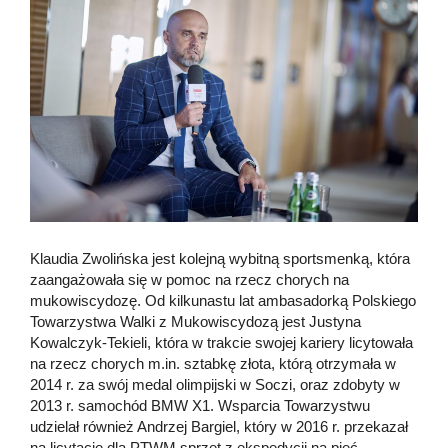
Klaudia Zwolińska jest kolejną wybitną sportsmenką, która
zaangażowała się w pomoc na rzecz chorych na
mukowiscydozę. Od kilkunastu lat ambasadorką Polskiego
Towarzystwa Walki z Mukowiscydozą jest Justyna
Kowalczyk-Tekieli, która w trakcie swojej kariery licytowała
na rzecz chorych m.in. sztabkę złota, którą otrzymała w
2014 r. za swój medal olimpijski w Soczi, oraz zdobyty w
2013 r. samochód BMW X1. Wsparcia Towarzystwu
udzielał również Andrzej Bargiel, który w 2016 r. przekazał
na licytację dla PTWM sprzęt z ekspedycji na pięć