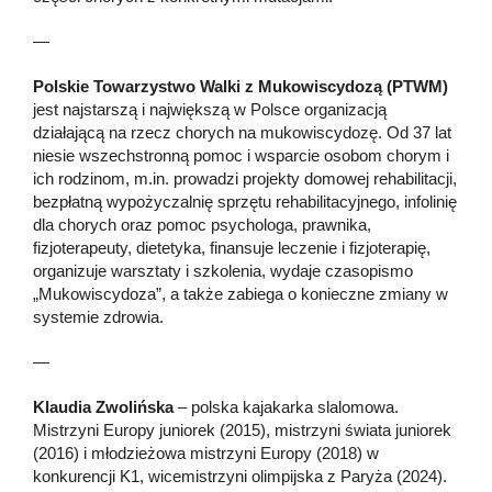
—
Polskie Towarzystwo Walki z Mukowiscydozą (PTWM)
jest najstarszą i największą w Polsce organizacją
działającą na rzecz chorych na mukowiscydozę. Od 37 lat
niesie wszechstronną pomoc i wsparcie osobom chorym i
ich rodzinom, m.in. prowadzi projekty domowej rehabilitacji,
bezpłatną wypożyczalnię sprzętu rehabilitacyjnego, infolinię
dla chorych oraz pomoc psychologa, prawnika,
fizjoterapeuty, dietetyka, finansuje leczenie i fizjoterapię,
organizuje warsztaty i szkolenia, wydaje czasopismo
„Mukowiscydoza”, a także zabiega o konieczne zmiany w
systemie zdrowia.
—
Klaudia Zwolińska
– polska kajakarka slalomowa.
Mistrzyni Europy juniorek (2015), mistrzyni świata juniorek
(2016) i młodzieżowa mistrzyni Europy (2018) w
konkurencji K1, wicemistrzyni olimpijska z Paryża (2024).