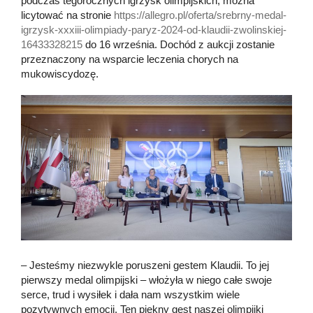
podczas tegorocznych igrzysk olimpijskich, można
licytować na stronie
https://allegro.pl/oferta/srebrny-medal-
igrzysk-xxxiii-olimpiady-paryz-2024-od-klaudii-zwolinskiej-
16433328215
do 16 września. Dochód z aukcji zostanie
przeznaczony na wsparcie leczenia chorych na
mukowiscydozę.
– Jesteśmy niezwykle poruszeni gestem Klaudii. To jej
pierwszy medal olimpijski – włożyła w niego całe swoje
serce, trud i wysiłek i dała nam wszystkim wiele
pozytywnych emocji. Ten piękny gest naszej olimpijki