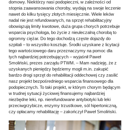
domowy. Niektórzy nasi podopieczni, w zależności od
stopnia zaawansowania choroby, wydają na swoje leczenie
nawet do kilku tysięcy złotych miesięcznie. Wiele leków
nadal nie jest refundowanych, na sprzęt rehabilitacyjny
obowiązują limity kwotowe, duża grupa chorych potrzebuje
wsparcia psychologa, bo życie z nieuleczalną chorobą to
ogromny ciężar. Do tego dochodzą częste dojazdy do
szpitali – to wszystko kosztuje. Środki uzyskane z licytacji
tego wartościowego daru przeznaczymy na pomoc dla
tych najbardziej potrzebujących – wyjaśnił Paweł
Smoliński, prezes zarządu PTWM. – Mam nadzieję, że z
uzyskanych pieniędzy będziemy mogli m.in. zakupić
bardzo drogi sprzęt do rehabilitacji oddechowej czy zasilić
nasz projekt bezpośredniego wsparcia finansowego dla
podopiecznych. To taki projekt, w którym chorym będącym
w trudnej sytuacji życiowej finansujemy najbardziej
niezbędne leki, np. nierefundowane antybiotyki lub leki
przeciwgrzybicze, enzymy trzustkowe, sól hipertoniczną,
czy opłacamy rehabilitację – zakończył Paweł Smoliński.