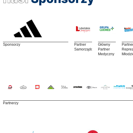
Sponsorzy
Partner
Główny
Partne
Samorządowy
Partner
Reprez
Medyczny
Młodzi
Partnerzy