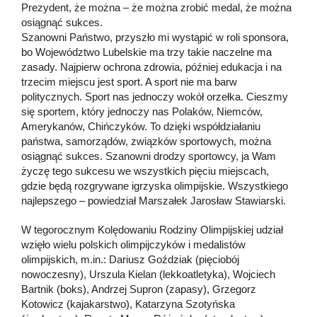
Prezydent, że można – że można zrobić medal, że można
osiągnąć sukces.
Szanowni Państwo, przyszło mi wystąpić w roli sponsora,
bo Województwo Lubelskie ma trzy takie naczelne ma
zasady. Najpierw ochrona zdrowia, później edukacja i na
trzecim miejscu jest sport. A sport nie ma barw
politycznych. Sport nas jednoczy wokół orzełka. Cieszmy
się sportem, który jednoczy nas Polaków, Niemców,
Amerykanów, Chińczyków. To dzięki współdziałaniu
państwa, samorządów, związków sportowych, można
osiągnąć sukces. Szanowni drodzy sportowcy, ja Wam
życzę tego sukcesu we wszystkich pięciu miejscach,
gdzie będą rozgrywane igrzyska olimpijskie. Wszystkiego
najlepszego – powiedział Marszałek Jarosław Stawiarski.
W tegorocznym Kolędowaniu Rodziny Olimpijskiej udział
wzięło wielu polskich olimpijczyków i medalistów
olimpijskich, m.in.: Dariusz Goździak (pięciobój
nowoczesny), Urszula Kielan (lekkoatletyka), Wojciech
Bartnik (boks), Andrzej Supron (zapasy), Grzegorz
Kotowicz (kajakarstwo), Katarzyna Szotyńska