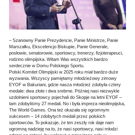
– Szanowny Panie Prezydencie, Panie Ministrze, Panie
Marszałku, Ekscelencjo Biskupie, Panie Generale,
posłowie, senatorowie, sportowcy, trenerzy, fizjoterapeuci,
rodzino olimpijska. Witam Was wszystkich bardzo
serdecznie w Domu Polskiego Sportu.
Polski Komitet Olimpijski w 2025 roku miał bardzo duże
wyzwania. Wszyscy pamiętamy młodzieżowy zimowy
EYOF w Bakuriani, gdzie nasza młodzież zdobyła cztery
medale: dwa złote i dwa srebrne. Później nasi niezwykle
uzdolnieni sportowcy pojechali do Skopje na letni EYOF –
tam zdobyliśmy 27 medali. No i była impreza nieolimpijska,
The World Games. Ona też okazała się ogromnym
sukcesem – 14 zdobytych medali przez polskich
sportowców. To pokazuje, że ten zeszły rok daje nam
ogromną nadzieję na to, że nasi sportowcy, nasi młodzi