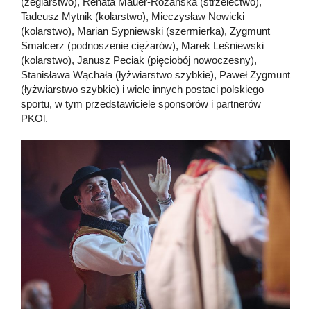
(żeglarstwo), Renata Mauer-Różańska (strzelectwo),
Tadeusz Mytnik (kolarstwo), Mieczysław Nowicki
(kolarstwo), Marian Sypniewski (szermierka), Zygmunt
Smalcerz (podnoszenie ciężarów), Marek Leśniewski
(kolarstwo), Janusz Peciak (pięciobój nowoczesny),
Stanisława Wąchała (łyżwiarstwo szybkie), Paweł Zygmunt
(łyżwiarstwo szybkie) i wiele innych postaci polskiego
sportu, w tym przedstawiciele sponsorów i partnerów
PKOl.