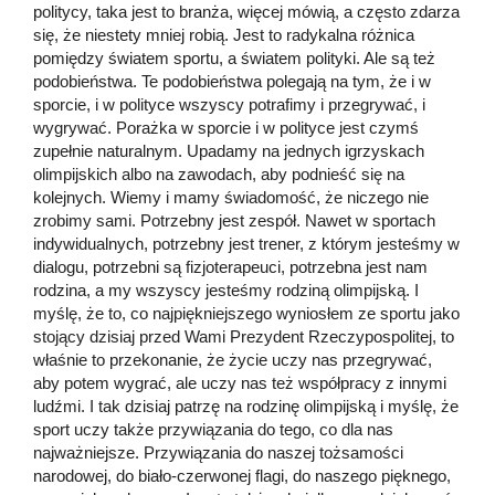
politycy, taka jest to branża, więcej mówią, a często zdarza
się, że niestety mniej robią. Jest to radykalna różnica
pomiędzy światem sportu, a światem polityki. Ale są też
podobieństwa. Te podobieństwa polegają na tym, że i w
sporcie, i w polityce wszyscy potrafimy i przegrywać, i
wygrywać. Porażka w sporcie i w polityce jest czymś
zupełnie naturalnym. Upadamy na jednych igrzyskach
olimpijskich albo na zawodach, aby podnieść się na
kolejnych. Wiemy i mamy świadomość, że niczego nie
zrobimy sami. Potrzebny jest zespół. Nawet w sportach
indywidualnych, potrzebny jest trener, z którym jesteśmy w
dialogu, potrzebni są fizjoterapeuci, potrzebna jest nam
rodzina, a my wszyscy jesteśmy rodziną olimpijską. I
myślę, że to, co najpiękniejszego wyniosłem ze sportu jako
stojący dzisiaj przed Wami Prezydent Rzeczypospolitej, to
właśnie to przekonanie, że życie uczy nas przegrywać,
aby potem wygrać, ale uczy nas też współpracy z innymi
ludźmi. I tak dzisiaj patrzę na rodzinę olimpijską i myślę, że
sport uczy także przywiązania do tego, co dla nas
najważniejsze. Przywiązania do naszej tożsamości
narodowej, do biało-czerwonej flagi, do naszego pięknego,