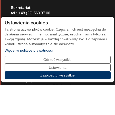
Sekretariat:
tel.:
+48 (22) 560 37 00
tel.:
+48 (22) 560 37 01
Ustawienia cookies
e-mail:
pkol@pkol.pl
Ta strona używa plików cookie. Część z nich jest niezbędna do
działania serwisu. Inne, np. analityczne, uruchamiamy tylko za
Twoją zgodą. Możesz je w każdej chwili wyłączyć. Po zapisaniu
wyboru strona automatycznie się odświeży.
(otwiera się w nowej karcie)
Więcej w polityce prywatności
Biuro Komunikacji PKOl
Odrzuć wszystkie
Ustawienia
kontakt wyłącznie dla mediów
Zaakceptuj wszystkie
tel.:
+48 (22) 560 37 00
e-mail:
biurokomunikacji@pkol.pl
Biuro PKOl