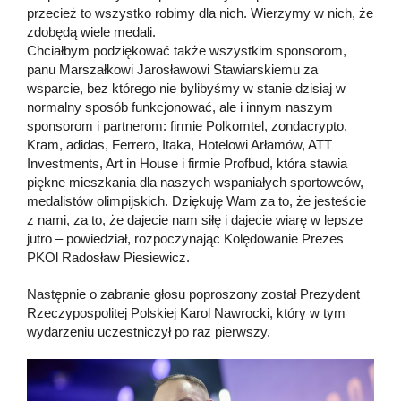
przecież to wszystko robimy dla nich. Wierzymy w nich, że
zdobędą wiele medali.
Chciałbym podziękować także wszystkim sponsorom,
panu Marszałkowi Jarosławowi Stawiarskiemu za
wsparcie, bez którego nie bylibyśmy w stanie dzisiaj w
normalny sposób funkcjonować, ale i innym naszym
sponsorom i partnerom: firmie Polkomtel, zondacrypto,
Kram, adidas, Ferrero, Itaka, Hotelowi Arłamów, ATT
Investments, Art in House i firmie Profbud, która stawia
piękne mieszkania dla naszych wspaniałych sportowców,
medalistów olimpijskich. Dziękuję Wam za to, że jesteście
z nami, za to, że dajecie nam siłę i dajecie wiarę w lepsze
jutro – powiedział, rozpoczynając Kolędowanie Prezes
PKOl Radosław Piesiewicz.
Następnie o zabranie głosu poproszony został Prezydent
Rzeczypospolitej Polskiej Karol Nawrocki, który w tym
wydarzeniu uczestniczył po raz pierwszy.