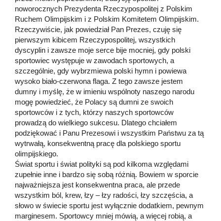
noworocznych Prezydenta Rzeczypospolitej z Polskim
Ruchem Olimpijskim i z Polskim Komitetem Olimpijskim.
Rzeczywiście, jak powiedział Pan Prezes, czuję się
pierwszym kibicem Rzeczypospolitej, wszystkich
dyscyplin i zawsze moje serce bije mocniej, gdy polski
sportowiec występuje w zawodach sportowych, a
szczególnie, gdy wybrzmiewa polski hymn i powiewa
wysoko biało-czerwona flaga. Z tego zawsze jestem
dumny i myślę, że w imieniu wspólnoty naszego narodu
mogę powiedzieć, że Polacy są dumni ze swoich
sportowców i z tych, którzy naszych sportowców
prowadzą do wielkiego sukcesu. Dlatego chciałem
podziękować i Panu Prezesowi i wszystkim Państwu za tą
wytrwałą, konsekwentną pracę dla polskiego sportu
olimpijskiego.
Świat sportu i świat polityki są pod kilkoma względami
zupełnie inne i bardzo się sobą różnią. Bowiem w sporcie
najważniejsza jest konsekwentna praca, ale przede
wszystkim ból, krew, łzy – łzy radości, łzy szczęścia, a
słowo w świecie sportu jest wyłącznie dodatkiem, pewnym
marginesem. Sportowcy mniej mówią, a więcej robią, a