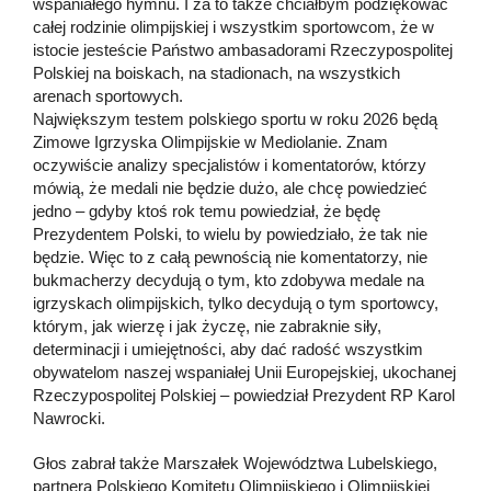
wspaniałego hymnu. I za to także chciałbym podziękować
całej rodzinie olimpijskiej i wszystkim sportowcom, że w
istocie jesteście Państwo ambasadorami Rzeczypospolitej
Polskiej na boiskach, na stadionach, na wszystkich
arenach sportowych.
Największym testem polskiego sportu w roku 2026 będą
Zimowe Igrzyska Olimpijskie w Mediolanie. Znam
oczywiście analizy specjalistów i komentatorów, którzy
mówią, że medali nie będzie dużo, ale chcę powiedzieć
jedno – gdyby ktoś rok temu powiedział, że będę
Prezydentem Polski, to wielu by powiedziało, że tak nie
będzie. Więc to z całą pewnością nie komentatorzy, nie
bukmacherzy decydują o tym, kto zdobywa medale na
igrzyskach olimpijskich, tylko decydują o tym sportowcy,
którym, jak wierzę i jak życzę, nie zabraknie siły,
determinacji i umiejętności, aby dać radość wszystkim
obywatelom naszej wspaniałej Unii Europejskiej, ukochanej
Rzeczypospolitej Polskiej – powiedział Prezydent RP Karol
Nawrocki.
Głos zabrał także Marszałek Województwa Lubelskiego,
partnera Polskiego Komitetu Olimpijskiego i Olimpijskiej