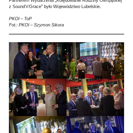
Partnerem Wydarzenia „Kolędowanie Rodziny Olimpijskiej
z Sound’n’Grace” było Województwo Lubelskie.
PKOl – ToP
Fot.: PKOl – Szymon Sikora