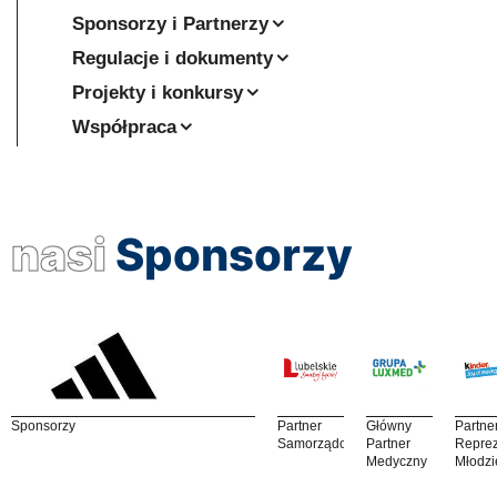
Sponsorzy i Partnerzy
Regulacje i dokumenty
Projekty i konkursy
Współpraca
nasi
Sponsorzy
Sponsorzy
Partner
Główny
Partne
Samorządowy
Partner
Reprez
Medyczny
Młodzi