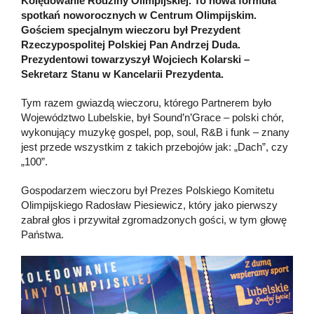
Kolędowanie Rodziny Olimpijskiej. To nowa formuła
spotkań noworocznych w Centrum Olimpijskim.
Gościem specjalnym wieczoru był Prezydent
Rzeczypospolitej Polskiej Pan Andrzej Duda.
Prezydentowi towarzyszył Wojciech Kolarski –
Sekretarz Stanu w Kancelarii Prezydenta.
Tym razem gwiazdą wieczoru, którego Partnerem było
Województwo Lubelskie, był Sound’n’Grace – polski chór,
wykonujący muzykę gospel, pop, soul, R&B i funk – znany
jest przede wszystkim z takich przebojów jak: „Dach”, czy
„100”.
Gospodarzem wieczoru był Prezes Polskiego Komitetu
Olimpijskiego Radosław Piesiewicz, który jako pierwszy
zabrał głos i przywitał zgromadzonych gości, w tym głowę
Państwa.