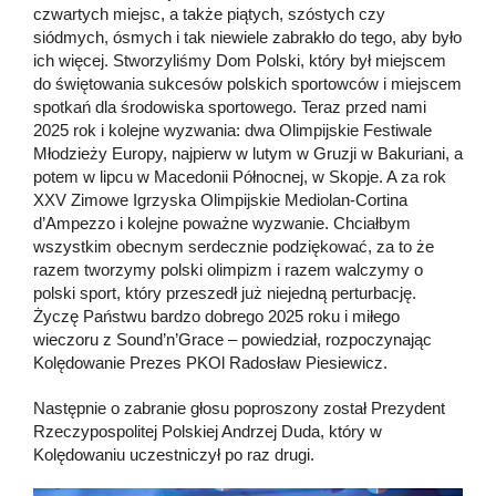
czwartych miejsc, a także piątych, szóstych czy
siódmych, ósmych i tak niewiele zabrakło do tego, aby było
ich więcej. Stworzyliśmy Dom Polski, który był miejscem
do świętowania sukcesów polskich sportowców i miejscem
spotkań dla środowiska sportowego. Teraz przed nami
2025 rok i kolejne wyzwania: dwa Olimpijskie Festiwale
Młodzieży Europy, najpierw w lutym w Gruzji w Bakuriani, a
potem w lipcu w Macedonii Północnej, w Skopje. A za rok
XXV Zimowe Igrzyska Olimpijskie Mediolan-Cortina
d’Ampezzo i kolejne poważne wyzwanie. Chciałbym
wszystkim obecnym serdecznie podziękować, za to że
razem tworzymy polski olimpizm i razem walczymy o
polski sport, który przeszedł już niejedną perturbację.
Życzę Państwu bardzo dobrego 2025 roku i miłego
wieczoru z Sound’n’Grace – powiedział, rozpoczynając
Kolędowanie Prezes PKOl Radosław Piesiewicz.
Następnie o zabranie głosu poproszony został Prezydent
Rzeczypospolitej Polskiej Andrzej Duda, który w
Kolędowaniu uczestniczył po raz drugi.