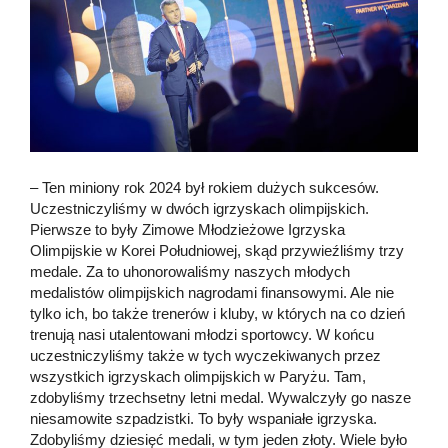
– Ten miniony rok 2024 był rokiem dużych sukcesów.
Uczestniczyliśmy w dwóch igrzyskach olimpijskich.
Pierwsze to były Zimowe Młodzieżowe Igrzyska
Olimpijskie w Korei Południowej, skąd przywieźliśmy trzy
medale. Za to uhonorowaliśmy naszych młodych
medalistów olimpijskich nagrodami finansowymi. Ale nie
tylko ich, bo także trenerów i kluby, w których na co dzień
trenują nasi utalentowani młodzi sportowcy. W końcu
uczestniczyliśmy także w tych wyczekiwanych przez
wszystkich igrzyskach olimpijskich w Paryżu. Tam,
zdobyliśmy trzechsetny letni medal. Wywalczyły go nasze
niesamowite szpadzistki. To były wspaniałe igrzyska.
Zdobyliśmy dziesięć medali, w tym jeden złoty. Wiele było