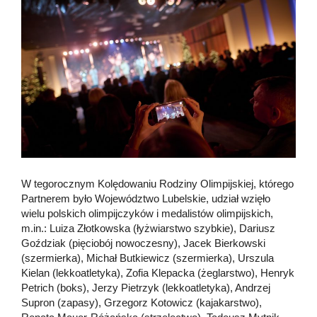
W tegorocznym Kolędowaniu Rodziny Olimpijskiej, którego
Partnerem było Województwo Lubelskie, udział wzięło
wielu polskich olimpijczyków i medalistów olimpijskich,
m.in.: Luiza Złotkowska (łyżwiarstwo szybkie), Dariusz
Goździak (pięciobój nowoczesny), Jacek Bierkowski
(szermierka), Michał Butkiewicz (szermierka), Urszula
Kielan (lekkoatletyka), Zofia Klepacka (żeglarstwo), Henryk
Petrich (boks), Jerzy Pietrzyk (lekkoatletyka), Andrzej
Supron (zapasy), Grzegorz Kotowicz (kajakarstwo),