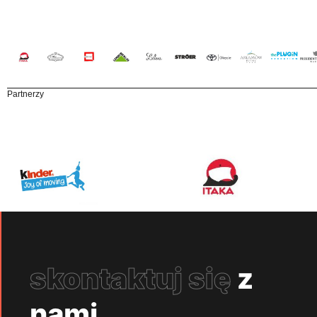
Partnerzy
skontaktuj się
z
nami