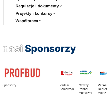
Regulacje i dokumenty
Projekty i konkursy
Współpraca
nasi
Sponsorzy
Sponsorzy
Partner
Główny
Partne
Samorządowy
Partner
Reprez
Medyczny
Młodzi