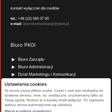
kontakt wyłącznie dla mediów
tel.:
+48 (22) 560 37 00
e-mail:
biurokomunikacji@pkol.pl
Biuro PKOl
Biuro Zarządu
Biuro Administracji
Dział Marketingu i Komunikacji
Dział Edukacji Olimpijskiej
Ustawienia cookies
Dział Finansów i Kadr
Ta strona używa plików cookie. Część z nich jest niezbędna do
działania serwisu. Inne, np. analityczne, uruchamiamy tylko za
Dział Projektów Olimpijskich
Twoją zgodą. Możesz je w każdej chwili wyłączyć. Po zapisaniu
Dział Programów Rozwojowych
wyboru strona automatycznie się odświeży.
(otwiera się w nowej karcie)
Więcej w polityce prywatności