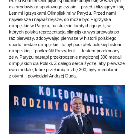
Polski Komitet Olimpijski spotkanie odbyło się w ważnym
dla środowiska sportowego czasie – przed zbliżającymi się
Letnimi Igrzyskami Olimpijskimi w Paryżu. Przed nami
największe i najważniejsze, co może być – igrzyska
olimpijskie w Paryżu, na stulecie tamtych igrzysk, w
których polska reprezentacja olimpijska wystartowała po
raz pierwszy, zdobywając pierwsze w historii polskiego
sportu medale olimpijskie. To był początek polskiej historii
olimpijskiej – podkreślił Prezydent. – Jestem przekonany,
że w Paryżu nastąpi przekroczenie magicznej 300 medali
olimpijskich dla Polski. Z całego serca życzę, aby pierwsze
dwa medale, które przełamią liczbę 300, były medalami
złotymi – powiedział Andrzej Duda.