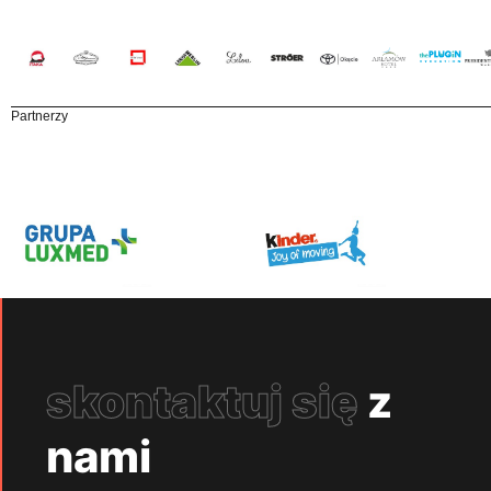
Partnerzy
skontaktuj się
z
nami