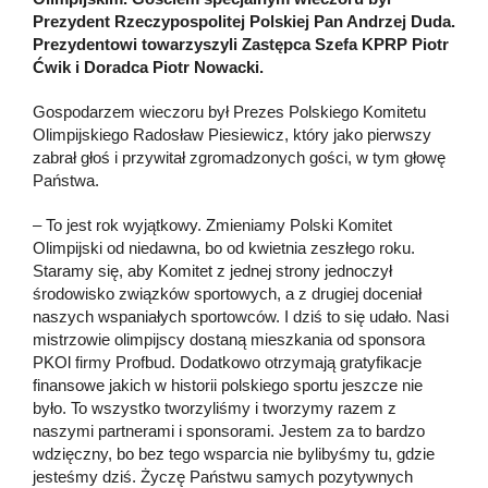
Prezydent Rzeczypospolitej Polskiej Pan Andrzej Duda.
Prezydentowi towarzyszyli Zastępca Szefa KPRP Piotr
Ćwik i Doradca Piotr Nowacki.
Gospodarzem wieczoru był Prezes Polskiego Komitetu
Olimpijskiego Radosław Piesiewicz, który jako pierwszy
zabrał głoś i przywitał zgromadzonych gości, w tym głowę
Państwa.
– To jest rok wyjątkowy. Zmieniamy Polski Komitet
Olimpijski od niedawna, bo od kwietnia zeszłego roku.
Staramy się, aby Komitet z jednej strony jednoczył
środowisko związków sportowych, a z drugiej doceniał
naszych wspaniałych sportowców. I dziś to się udało. Nasi
mistrzowie olimpijscy dostaną mieszkania od sponsora
PKOl firmy Profbud. Dodatkowo otrzymają gratyfikacje
finansowe jakich w historii polskiego sportu jeszcze nie
było. To wszystko tworzyliśmy i tworzymy razem z
naszymi partnerami i sponsorami. Jestem za to bardzo
wdzięczny, bo bez tego wsparcia nie bylibyśmy tu, gdzie
jesteśmy dziś. Życzę Państwu samych pozytywnych