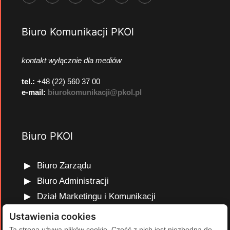
Biuro Komunikacji PKOl
kontakt wyłącznie dla mediów
tel.:
+48 (22) 560 37 00
e-mail:
biurokomunikacji@pkol.pl
Biuro PKOl
Biuro Zarządu
Biuro Administracji
Dział Marketingu i Komunikacji
Dział Edukacji Olimpijskiej
Ustawienia cookies
Dział Finansów i Kadr
Ta strona używa plików cookie. Część z nich jest niezbędna do