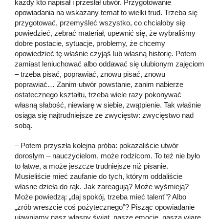
każdy kto napisał i przesłał utwór. Przygotowanie
opowiadania na wskazany temat to wielki trud. Trzeba się
przygotować, przemyśleć wszystko, co chciałoby się
powiedzieć, zebrać materiał, upewnić się, że wybraliśmy
dobre postacie, sytuacje, problemy, że chcemy
opowiedzieć tę właśnie czyjąś lub własną historię. Potem
zamiast leniuchować albo oddawać się ulubionym zajęciom
– trzeba pisać, poprawiać, znowu pisać, znowu
poprawiać… Zanim utwór powstanie, zanim nabierze
ostatecznego kształtu, trzeba wiele razy pokonywać
własną słabość, niewiarę w siebie, zwątpienie. Tak właśnie
osiąga się najtrudniejsze ze zwycięstw: zwycięstwo nad
sobą.
– Potem przyszła kolejna próba: pokazaliście utwór
dorosłym – nauczycielom, może rodzicom. To też nie było
to łatwe, a może jeszcze trudniejsze niż pisanie.
Musieliście mieć zaufanie do tych, którym oddaliście
własne dzieła do rąk. Jak zareagują? Może wyśmieją?
Może powiedzą: „daj spokój, trzeba mieć talent”? Albo
„zrób wreszcie coś pożytecznego”? Pisząc opowiadanie
ujawniamy nasz własny świat, nasze emocje, naszą wiarę,