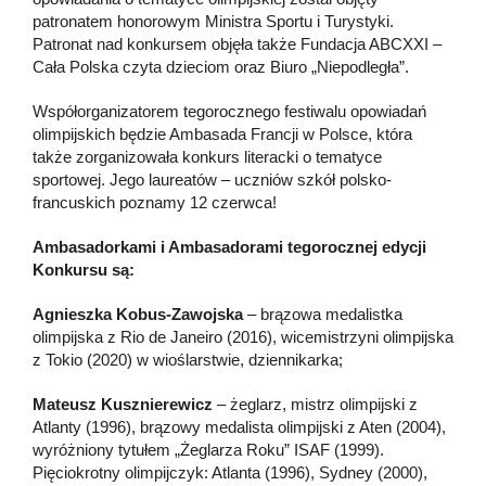
patronatem honorowym Ministra Sportu i Turystyki.
Patronat nad konkursem objęła także Fundacja ABCXXI –
Cała Polska czyta dzieciom oraz Biuro „Niepodległa”.
Współorganizatorem tegorocznego festiwalu opowiadań
olimpijskich będzie Ambasada Francji w Polsce, która
także zorganizowała konkurs literacki o tematyce
sportowej. Jego laureatów – uczniów szkół polsko-
francuskich poznamy 12 czerwca!
Ambasadorkami i Ambasadorami tegorocznej edycji
Konkursu są:
Agnieszka Kobus-Zawojska
– brązowa medalistka
olimpijska z Rio de Janeiro (2016), wicemistrzyni olimpijska
z Tokio (2020) w wioślarstwie, dziennikarka;
Mateusz Kusznierewicz
– żeglarz, mistrz olimpijski z
Atlanty (1996), brązowy medalista olimpijski z Aten (2004),
wyróżniony tytułem „Żeglarza Roku” ISAF (1999).
Pięciokrotny olimpijczyk: Atlanta (1996), Sydney (2000),