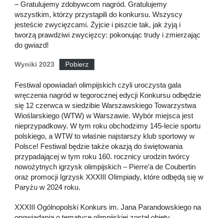
– Gratulujemy zdobywcom nagród. Gratulujemy
wszystkim, którzy przystąpili do konkursu. Wszyscy
jesteście zwycięzcami. Żyjcie i piszcie tak, jak żyją i
tworzą prawdziwi zwycięzcy: pokonując trudy i zmierzając
do gwiazd!
Wyniki 2023
Pobierz
Festiwal opowiadań olimpijskich czyli uroczysta gala
wręczenia nagród w tegorocznej edycji Konkursu odbędzie
się 12 czerwca w siedzibie Warszawskiego Towarzystwa
Wioślarskiego (WTW) w Warszawie. Wybór miejsca jest
nieprzypadkowy. W tym roku obchodzimy 145-lecie sportu
polskiego, a WTW to właśnie najstarszy klub sportowy w
Polsce! Festiwal będzie także okazją do świętowania
przypadającej w tym roku 160. rocznicy urodzin twórcy
nowożytnych igrzysk olimpijskich – Pierre’a de Coubertin
oraz promocji Igrzysk XXXIII Olimpiady, które odbędą się w
Paryżu w 2024 roku.
XXXIII Ogólnopolski Konkurs im. Jana Parandowskiego na
opowiadania o tematyce olimpijskiej został objęty