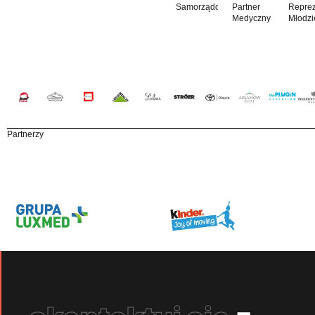
Samorządowy
Partner
Reprez
Medyczny
Młodzi
Partnerzy