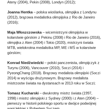
Ateny (2004), Pekin (2008), Londyn (2012);
Joanna Hentka
– polska wioślarka, olimpijka z Londynu
(2012), brązowa medalistka olimpijska z Rio de Janeiro
(2016);
Maja Włoszczowska
– wicemistrzyni olimpijska w
kolarstwie górskim z Pekinu (2008) i Rio de Janeiro (2016),
olimpijka z Aten (2004) i Tokio (2020), mistrzyni świata
MTB, wielokrotna medalistka MP, ME i MŚ w kolarstwie
górskim;
Konrad Niedźwiedzki
– polski panczenista, olimpijczyk z
Turynu (2006), Vancouver (2010), Soczi (2014) i
PyeongChang (2018). Brązowy medalista olimpijski (Soczi
2014) w wyścigu drużynowym. Brązowy medalista
mistrzostw świata na dystansach w 2013 roku w Soczi;
Tomasz Kucharski
– dwukrotny mistrz świata (1997,
1998) i mistrz olimpijski z Sydney (2000) i z Aten (2004) –
pierwszy w historii polskiego sportu w dwójce podwójnej
wagi lekkiej z Robertem Syczem.