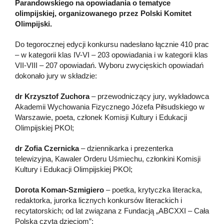
Parandowskiego na opowiadania o tematyce
olimpijskiej, organizowanego przez Polski Komitet
Olimpijski.
Do tegorocznej edycji konkursu nadesłano łącznie 410 prac
– w kategorii klas IV-VI – 203 opowiadania i w kategorii klas
VII-VIII – 207 opowiadań. Wyboru zwycięskich opowiadań
dokonało jury w składzie:
dr Krzysztof Zuchora
– przewodniczący jury, wykładowca
Akademii Wychowania Fizycznego Józefa Piłsudskiego w
Warszawie, poeta, członek Komisji Kultury i Edukacji
Olimpijskiej PKOl;
dr Zofia Czernicka
– dziennikarka i prezenterka
telewizyjna, Kawaler Orderu Uśmiechu, członkini Komisji
Kultury i Edukacji Olimpijskiej PKOl;
Dorota Koman-Szmigiero
– poetka, krytyczka literacka,
redaktorka, jurorka licznych konkursów literackich i
recytatorskich; od lat związana z Fundacją „ABCXXI – Cała
Polska czyta dzieciom”;