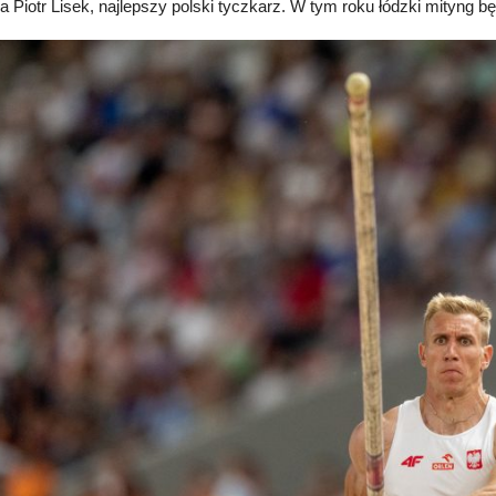
a Piotr Lisek, najlepszy polski tyczkarz. W tym roku łódzki mityng bę