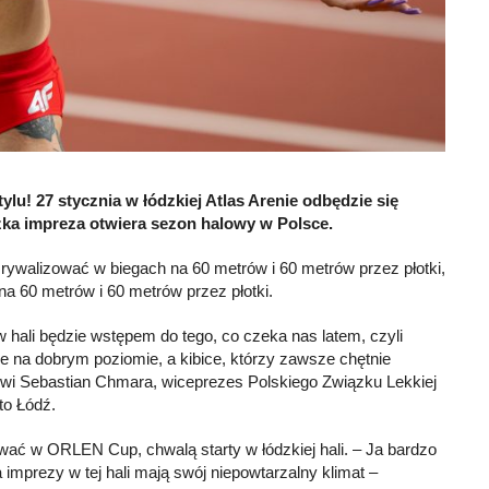
lu! 27 stycznia w łódzkiej Atlas Arenie odbędzie się
zka impreza otwiera sezon halowy w Polsce.
rywalizować w biegach na 60 metrów i 60 metrów przez płotki,
na 60 metrów i 60 metrów przez płotki.
hali będzie wstępem do tego, co czeka nas latem, czyli
e na dobrym poziomie, a kibice, którzy zawsze chętnie
 mówi Sebastian Chmara, wiceprezes Polskiego Związku Lekkiej
to Łódź.
ować w ORLEN Cup, chwalą starty w łódzkiej hali. – Ja bardzo
a imprezy w tej hali mają swój niepowtarzalny klimat –