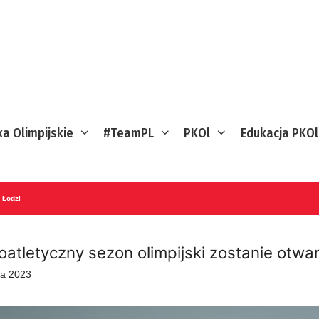
ka Olimpijskie
#TeamPL
PKOl
Edukacja PKOl
 Łodzi
oatletyczny sezon olimpijski zostanie otwa
ia 2023