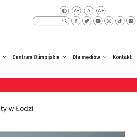
A-
A
A+
Zmień kontrast
Mniejsza czcionka
Domyślna czcionka
Większa czcion
Szukaj
Centrum Olimpijskie
Dla mediów
Kontakt
rty w Łodzi