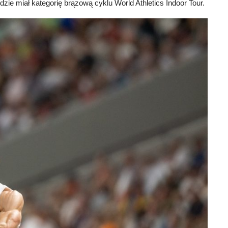
dzie miał kategorię brązową cyklu World Athletics Indoor Tour.