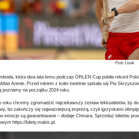
Piotr Lisek
boda, która dwa lata temu podczas ORLEN Cup pobiła rekord Polski
 Atlas Arenie. Przed rokiem z kolei świetnie spisała się Pia Skrzyszo
ą poznamy na początku 2024 roku.
o roku chcemy zgromadzić najciekawszy zestaw lekkoatletów, by dob
wy, bo zakończy się najważniejszą imprezą, czyli igrzyskami olimpi
bo emocje są gwarantowane – dodaje Chmara. Sprzedaż biletów prow
owym https://bilety.makis.pl.