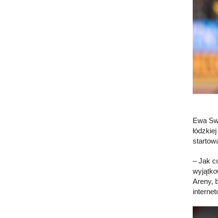
Ewa Swo
łódzkiej
startow
– Jak c
wyjątko
Areny, 
internet