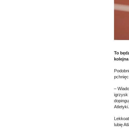
To będz
kolejna
Podobni
pchnięc
– Wiado
igrzysk
dopingu
Atletyk
Lekkoat
lubię A