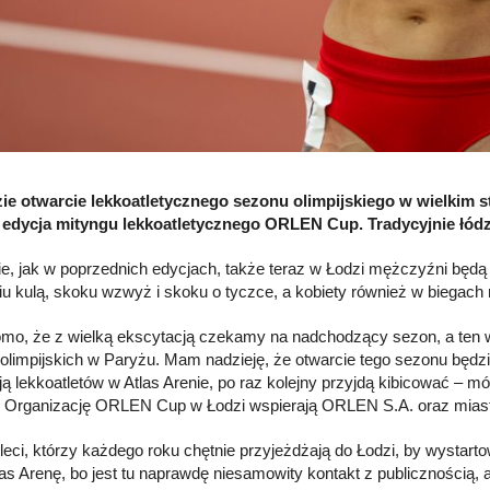
ie otwarcie lekkoatletycznego sezonu olimpijskiego w wielkim sty
 edycja mityngu lekkoatletycznego ORLEN Cup. Tradycyjnie łód
e, jak w poprzednich edycjach, także teraz w Łodzi mężczyźni będą 
iu kulą, skoku wzwyż i skoku o tyczce, a kobiety również w biegach 
mo, że z wielką ekscytacją czekamy na nadchodzący sezon, a ten w 
 olimpijskich w Paryżu. Mam nadzieję, że otwarcie tego sezonu będzi
ją lekkoatletów w Atlas Arenie, po raz kolejny przyjdą kibicować –
i. Organizację ORLEN Cup w Łodzi wspierają ORLEN S.A. oraz mias
leci, którzy każdego roku chętnie przyjeżdżają do Łodzi, by wystart
tlas Arenę, bo jest tu naprawdę niesamowity kontakt z publicznością, 