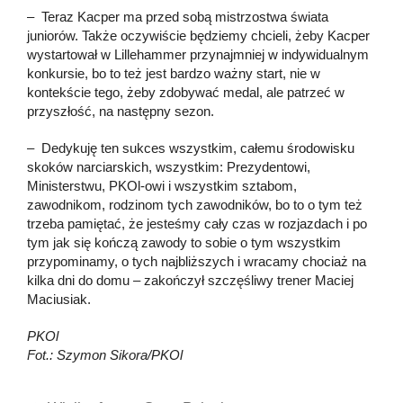
– Teraz Kacper ma przed sobą mistrzostwa świata
juniorów. Także oczywiście będziemy chcieli, żeby Kacper
wystartował w Lillehammer przynajmniej w indywidualnym
konkursie, bo to też jest bardzo ważny start, nie w
kontekście tego, żeby zdobywać medal, ale patrzeć w
przyszłość, na następny sezon.
– Dedykuję ten sukces wszystkim, całemu środowisku
skoków narciarskich, wszystkim: Prezydentowi,
Ministerstwu, PKOl-owi i wszystkim sztabom,
zawodnikom, rodzinom tych zawodników, bo to o tym też
trzeba pamiętać, że jesteśmy cały czas w rozjazdach i po
tym jak się kończą zawody to sobie o tym wszystkim
przypominamy, o tych najbliższych i wracamy chociaż na
kilka dni do domu – zakończył szczęśliwy trener Maciej
Maciusiak.
PKOl
Fot.: Szymon Sikora/PKOl