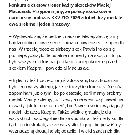
konkursie duetów trener kadry skoczków Maciej
Maciusiak. Przypomnijmy, że polscy skoczkowie
narciarscy podczas XXV ZIO 2026 zdobyli trzy medale:
dwa srebrne i jeden brązowy.
– Wydawało się, że będzie znacznie łatwiej. Zaczęliśmy
bardzo dobrze, dwie serie – można powiedzieć – super dla
nas. W trzeciej troszkę słabszy skok Pawła i to co się
później wydarzyło, te ostatnie momenty na skoczni, to już
było wszystko: i frustracja, i takie zaniepokojenie przed
skokiem Kacpra – powiedział Maciusiak.
– Byliśmy też troszeczkę już zdołowani, bo szkoda nam
było tego wszystkiego, jak się toczył ten konkurs. Ale cóż,
zapominam już o tym, bo po ostatniej serii mamy srebrny
medal. Mamy kolejny, już trzeci, a nie wiem czy nawet nie
czwarty, jak to można liczyć, bo Paweł również wyciągnął
medal i dołącza Kacpra. Także wielkie gratulacje dla
wszystkich, szczególnie dla zawodników. Też nie tylko dla
tych, co tu skakali, ale ze wszystkich grup, bo poszliśmy
wyznaczoną drogą i to się opłaciło. I wielki szacunek dla