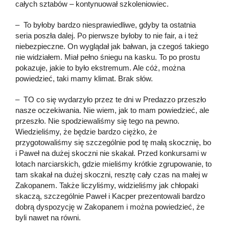
całych sztabów – kontynuował szkoleniowiec.
– To byłoby bardzo niesprawiedliwe, gdyby ta ostatnia
seria poszła dalej. Po pierwsze byłoby to nie fair, a i też
niebezpieczne. On wyglądał jak bałwan, ja czegoś takiego
nie widziałem. Miał pełno śniegu na kasku. To po prostu
pokazuje, jakie to było ekstremum. Ale cóż, można
powiedzieć, taki mamy klimat. Brak słów.
– TO co się wydarzyło przez te dni w Predazzo przeszło
nasze oczekiwania. Nie wiem, jak to mam powiedzieć, ale
przeszło. Nie spodziewaliśmy się tego na pewno.
Wiedzieliśmy, że będzie bardzo ciężko, że
przygotowaliśmy się szczególnie pod tę małą skocznię, bo
i Paweł na dużej skoczni nie skakał. Przed konkursami w
lotach narciarskich, gdzie mieliśmy krótkie zgrupowanie, to
tam skakał na dużej skoczni, resztę cały czas na małej w
Zakopanem. Także liczyliśmy, widzieliśmy jak chłopaki
skaczą, szczególnie Paweł i Kacper prezentowali bardzo
dobrą dyspozycję w Zakopanem i można powiedzieć, że
byli nawet na równi.