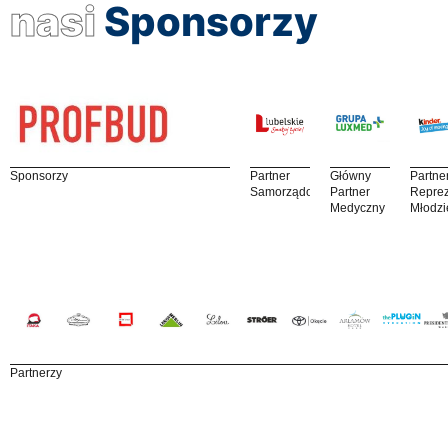
nasi
Sponsorzy
Sponsorzy
Partner
Główny
Partne
Samorządowy
Partner
Reprez
Medyczny
Młodzi
Partnerzy