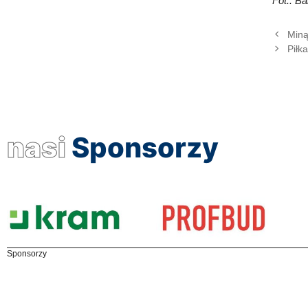
Fot.: B
Miną
Piłk
nasi
Sponsorzy
Sponsorzy