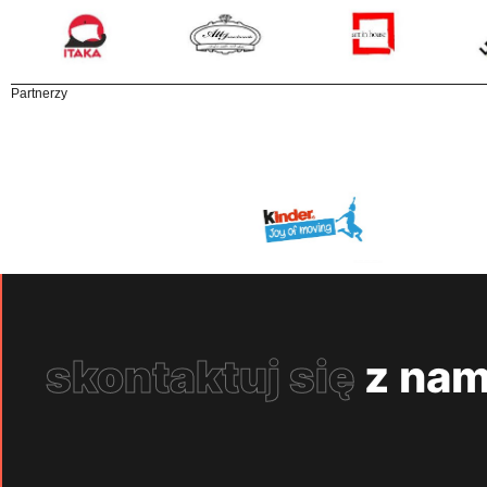
Partnerzy
skontaktuj się
z nam