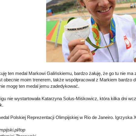
uję ten medal Markowi Galińskiemu, bardzo żałuję, że go tu nie ma z
est obecnie moim trenerem, także współpracował z Markiem bardzo d
jnie mogę ten medal jemu zadedykować.
gu nie wystartowała Katarzyna Solus-Miśkowicz, która kilka dni wcz
k.
medal Polskiej Reprezentacji Olimpijskiej w Rio de Janeiro. Igrzyska 
pijski.pl/top