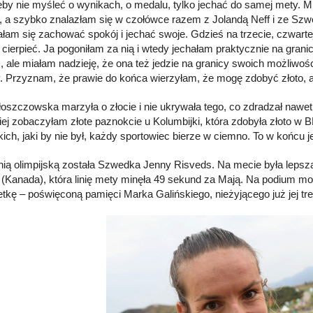
żeby nie myśleć o wynikach, o medalu, tylko jechać do samej mety. M
, a szybko znalazłam się w czołówce razem z Jolandą Neff i ze Szw
rałam się zachować spokój i jechać swoje. Gdzieś na trzecie, czwar
 cierpieć. Ja pogoniłam za nią i wtedy jechałam praktycznie na gra
, ale miałam nadzieję, że ona też jedzie na granicy swoich możliwośc
. Przyznam, że prawie do końca wierzyłam, że mogę zdobyć złoto, 
oszczowska marzyła o złocie i nie ukrywała tego, co zdradzał nawet j
ej zobaczyłam złote paznokcie u Kolumbijki, która zdobyła złoto w B
kich, jaki by nie był, każdy sportowiec bierze w ciemno. To w końcu j
nią olimpijską została Szwedka Jenny Risveds. Na mecie była lepsz
 (Kanada), która linię mety minęła 49 sekund za Mają. Na podium m
etkę – poświęconą pamięci Marka Galińskiego, nieżyjącego już jej tre