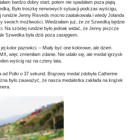
iałam bardzo dobry start, potem nie spadałam poza piątą
edką. Było troszkę nerwowych sytuacji podczas wyścigu,
tej rundzie Jenny Risveds mocno zaatakowała i wtedy Jolanda
nicy swoich możliwości. Wiedziałam już, że ze Szwedką będzie
i. Na szóstej rundzie było jednak widać, że Jenny jeszcze
ale Szwedka była dziś poza zasięgiem.
ej kolor paznokci. – Miały być one kolorowe, ale dzień
MX, więc zmieniłam zdanie. Nie udało się, ale medal igrzysk
eden wyścig raz na cztery lata.
a od Polki o 37 sekund. Brązowy medal zdobyła Catherine
ożna było zauważyć, że nasza medalistka zakłada na krążek
nera.