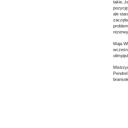
takie, 
pozycję
ale sta
zaczęła
problem
rezerwy
Maja Wł
wcześni
olimpijs
Mistrzy
Pendrel
bransol