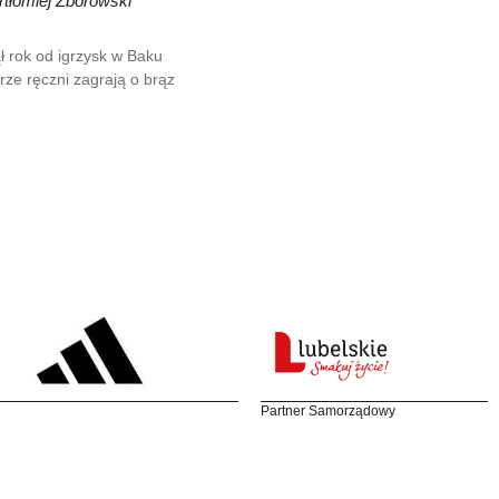
artłomiej Zborowski
ł rok od igrzysk w Baku
arze ręczni zagrają o brąz
Partner Samorządowy