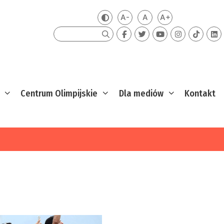
A-
A
A+
Zmień kontrast
Mniejsza czcionka
Domyślna czcionka
Większa czcion
Szukaj
Centrum Olimpijskie
Dla mediów
Kontakt