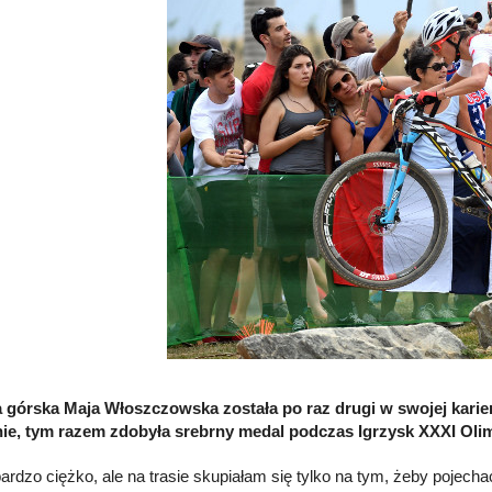
 górska Maja Włoszczowska została po raz drugi w swojej karier
ie, tym razem zdobyła srebrny medal podczas Igrzysk XXXI Olim
bardzo ciężko, ale na trasie skupiałam się tylko na tym, żeby pojech