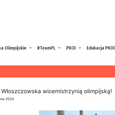
ka Olimpijskie
#TeamPL
PKOl
Edukacja PKOl
 Włoszczowska wicemistrzynią olimpijską!
pnia 2016