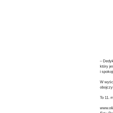
– Dedyk
który j
i spoko
W wyści
obojczy
To 11. 
www.olim