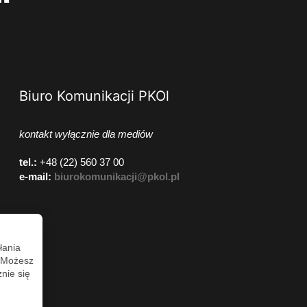
Biuro Komunikacji PKOl
kontakt wyłącznie dla mediów
tel.:
+48 (22) 560 37 00
e-mail:
biurokomunikacji@pkol.pl
łania
. Możesz
nie się