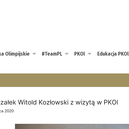
ka Olimpijskie
#TeamPL
PKOl
Edukacja PKOl
załek Witold Kozłowski z wizytą w PKOl
ca 2020