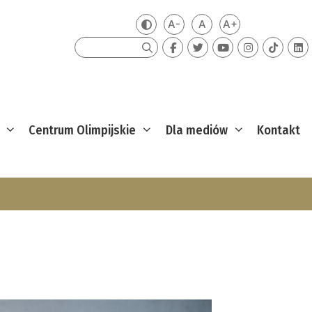
A-
A
A+
Zmień kontrast
Mniejsza czcionka
Domyślna czcionka
Większa czcion
Szukaj
Centrum Olimpijskie
Dla mediów
Kontakt