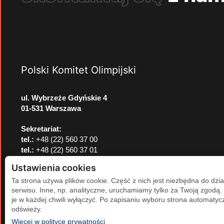
Polski Komitet Olimpijski
ul. Wybrzeże Gdyńskie 4
01-531 Warszawa
Sekretariat:
tel.:
+48 (22) 560 37 00
tel.:
+48 (22) 560 37 01
e-mail:
pkol@pkol.pl
Ustawienia cookies
Ta strona używa plików cookie. Część z nich jest niezbędna do dzia
serwisu. Inne, np. analityczne, uruchamiamy tylko za Twoją zgodą
je w każdej chwili wyłączyć. Po zapisaniu wyboru strona automatycz
odświeży.
(otwiera się w nowej karcie)
Więcej w polityce prywatności