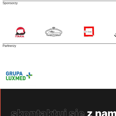
Sponsorzy
Partnerzy
skontaktuj się
z nam