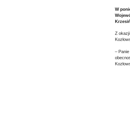
W ponie
Wojewó
Krzesiń
Z okazj
Kozłows
– Panie
obecnoś
Kozłows