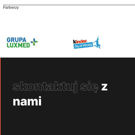
Partnerzy
skontaktuj się
z
nami