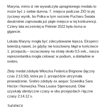
Maryna, mimo iż nie wywalczyła upragnionego medalu to
może być z siebie dumna. 7. miejsce podczas ZIO to jej
życiowy wynik, bo Polka w tym sezonie Pucharu Świata
dwukrotnie zajmowała już piąte miejsce w tej konkurencji.
Cztery lata wcześniej w Pekinie 2022 była ósma w
gigancie.
Lokata Maryny mogła być zdecydowanie lepsza. Eksperci
twierdzą nawet, że gdyby nie kosztowny błąd w końcówce
1. przejazdu – oszacowany na stratę około 0,5 sek., nasza
reprezentantka mogła celować w podium, a dokładnie w
srebro.
Złoty medal zdobyła Włoszka Federica Brignone (łączny
czas 2:13.50), która po 2. przejeździe utrzymała
prowadzenie. Srebro zdobyły ex aequo: Szwedka Sara
Hector i Norweżka Thea Louise Stjernesund. Obie
uzyskały identyczne czasy w obu przejazdach i łączne
czasy 2:14.12 s.
ToP/PKOl