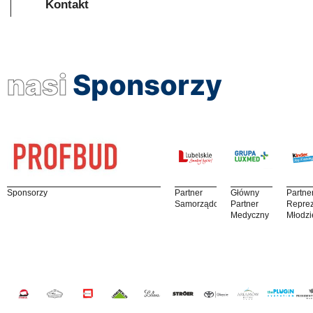
Kontakt
nasi
Sponsorzy
Sponsorzy
Partner
Główny
Partne
Samorządowy
Partner
Reprez
Medyczny
Młodzi