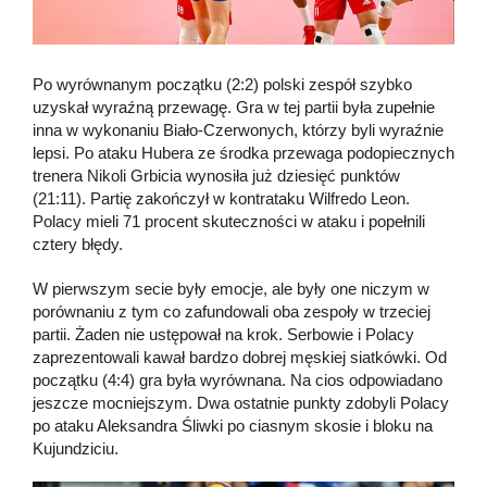
Po wyrównanym początku (2:2) polski zespół szybko
uzyskał wyraźną przewagę. Gra w tej partii była zupełnie
inna w wykonaniu Biało-Czerwonych, którzy byli wyraźnie
lepsi. Po ataku Hubera ze środka przewaga podopiecznych
trenera Nikoli Grbicia wynosiła już dziesięć punktów
(21:11). Partię zakończył w kontrataku Wilfredo Leon.
Polacy mieli 71 procent skuteczności w ataku i popełnili
cztery błędy.
W pierwszym secie były emocje, ale były one niczym w
porównaniu z tym co zafundowali oba zespoły w trzeciej
partii. Żaden nie ustępował na krok. Serbowie i Polacy
zaprezentowali kawał bardzo dobrej męskiej siatkówki. Od
początku (4:4) gra była wyrównana. Na cios odpowiadano
jeszcze mocniejszym. Dwa ostatnie punkty zdobyli Polacy
po ataku Aleksandra Śliwki po ciasnym skosie i bloku na
Kujundziciu.