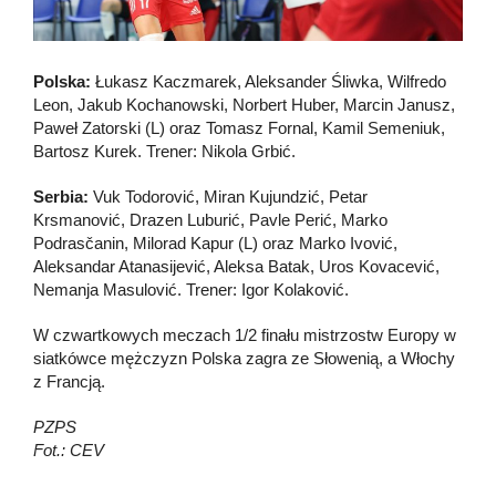
Polska:
Łukasz Kaczmarek, Aleksander Śliwka, Wilfredo
Leon, Jakub Kochanowski, Norbert Huber, Marcin Janusz,
Paweł Zatorski (L) oraz Tomasz Fornal, Kamil Semeniuk,
Bartosz Kurek. Trener: Nikola Grbić.
Serbia:
Vuk Todorović, Miran Kujundzić, Petar
Krsmanović, Drazen Luburić, Pavle Perić, Marko
Podrasčanin, Milorad Kapur (L) oraz Marko Ivović,
Aleksandar Atanasijević, Aleksa Batak, Uros Kovacević,
Nemanja Masulović. Trener: Igor Kolaković.
W czwartkowych meczach 1/2 finału mistrzostw Europy w
siatkówce mężczyzn Polska zagra ze Słowenią, a Włochy
z Francją.
PZPS
Fot.: CEV