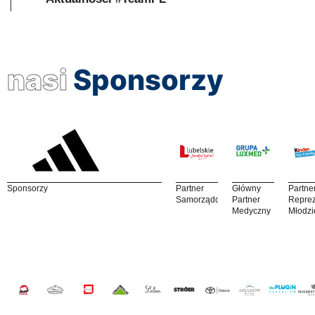
nasi
Sponsorzy
Sponsorzy
Partner
Główny
Partne
Samorządowy
Partner
Reprez
Medyczny
Młodzi