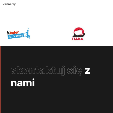
Partnerzy
skontaktuj się
z
nami