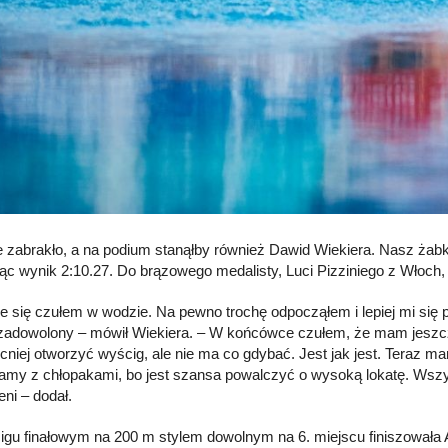
e zabrakło, a na podium stanąłby również Dawid Wiekiera. Nasz żabk
ąc wynik 2:10.27. Do brązowego medalisty, Luci Pizziniego z Włoch, 
e się czułem w wodzie. Na pewno trochę odpocząłem i lepiej mi się pł
zadowolony – mówił Wiekiera. – W końcówce czułem, że mam jeszcz
cniej otworzyć wyścig, ale nie ma co gdybać. Jest jak jest. Teraz m
amy z chłopakami, bo jest szansa powalczyć o wysoką lokatę. Wszy
eni – dodał.
gu finałowym na 200 m stylem dowolnym na 6. miejscu finiszował