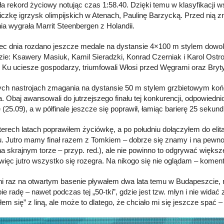
ła rekord życiowy notując czas 1:58.40. Dzięki temu w klasyfikacji
czkę igrzysk olimpijskich w Atenach, Paulinę Barzycką. Przed nią znaj
a wygrała Marrit Steenbergen z Holandii.
ec dnia rozdano jeszcze medale na dystansie 4×100 m stylem dowol
zie: Ksawery Masiuk, Kamil Sieradzki, Konrad Czerniak i Karol Ostro
. Ku uciesze gospodarzy, triumfowali Włosi przed Węgrami oraz Bryt
ch nastrojach zmagania na dystansie 50 m stylem grzbietowym końc
. Obaj awansowali do jutrzejszego finału tej konkurencji, odpowiednio
 (25.09), a w półfinale jeszcze się poprawił, łamiąc barierę 25 sekun
terech latach poprawiłem życiówkę, a po południu dołączyłem do eli
. Jutro mamy finał razem z Tomkiem – dobrze się znamy i na pewno 
na skrajnym torze – przyp. red.), ale nie powinno to odgrywać większej r
, więc jutro wszystko się rozegra. Na nikogo się nie oglądam – kome
ni raz na otwartym basenie pływałem dwa lata temu w Budapeszcie, 
ie radę – nawet podczas tej „50-tki”, gdzie jest tzw. młyn i nie widać
liłem się” z liną, ale może to dlatego, że chciało mi się jeszcze spa