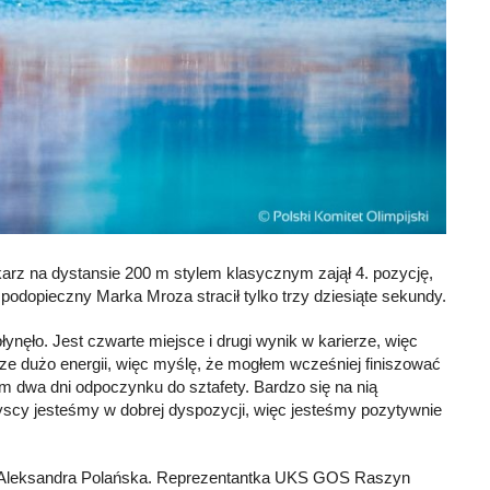
arz na dystansie 200 m stylem klasycznym zajął 4. pozycję,
podopieczny Marka Mroza stracił tylko trzy dziesiąte sekundy.
ynęło. Jest czwarte miejsce i drugi wynik w karierze, więc
e dużo energii, więc myślę, że mogłem wcześniej finiszować
am dwa dni odpoczynku do sztafety. Bardzo się na nią
scy jesteśmy w dobrej dyspozycji, więc jesteśmy pozytywnie
a Aleksandra Polańska. Reprezentantka UKS GOS Raszyn