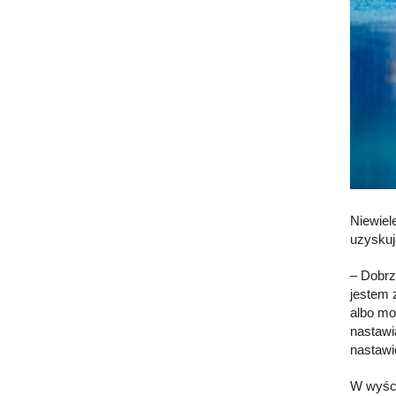
Niewiel
uzyskuj
– Dobrz
jestem 
albo mo
nastawi
nastawi
W wyści