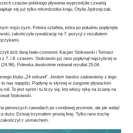
 wszech czasów polskiego pływania wyprzedziła czwartą
duje się już tylko rekordzistka kraju, Otylia Jędrzejczak.
nym mężczyzn. Polska sztafeta, która po południu popłynęła
wski, zakończyła rywalizację na 7. pozycji z rezultatem
yjczykami.
zyli dziś dwaj biało-czerwoni: Kacper Stokowski i Tomasz
 z 7. i 8. czasem. Stokowski już rano popłynął najszybciej w
d (24.96). Polewka dwukrotnie notował rezultat 25.04.
tarnego klubu „24 sekund”. Jestem bardzo zadowolony z tego
to nas napędzi. Popłynę w słynnej w żargonie pływackim
oli. To jest sprint i tu liczy się, kto włoży rękę na ścianę na
ntował Stokowski.
na pierwszych zawodach po covidowej przerwie, ale jak widać
 za dużo. Dzisiaj trzymałem prostą linię. Tylko rano trochę
ć – zakończył z uśmiechem.