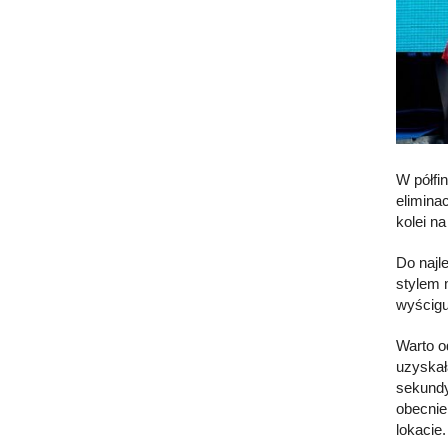
W półfi
elimina
kolei n
Do najl
stylem 
wyścigu
Warto o
uzyskał
sekundy
obecnie
lokacie.