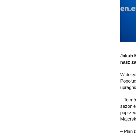
Jakub 
nasz za
W decyd
Popołud
upragni
– To mó
sezonie
poprzed
Majerski
– Plan 