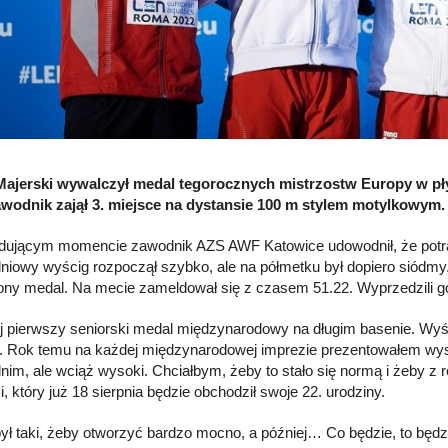
Majerski wywalczył medal tegorocznych mistrzostw Europy w p
wodnik zajął 3. miejsce na dystansie 100 m stylem motylkowym. 
ującym momencie zawodnik AZS AWF Katowice udowodnił, że potrafi
niowy wyścig rozpoczął szybko, ale na półmetku był dopiero siódmy. 
ony medal. Na mecie zameldował się z czasem 51.22. Wyprzedzili go t
j pierwszy seniorski medal międzynarodowy na długim basenie. Wyśc
. Rok temu na każdej międzynarodowej imprezie prezentowałem wyso
nim, ale wciąż wysoki. Chciałbym, żeby to stało się normą i żeby z 
, który już 18 sierpnia będzie obchodził swoje 22. urodziny.
był taki, żeby otworzyć bardzo mocno, a później… Co będzie, to będzi