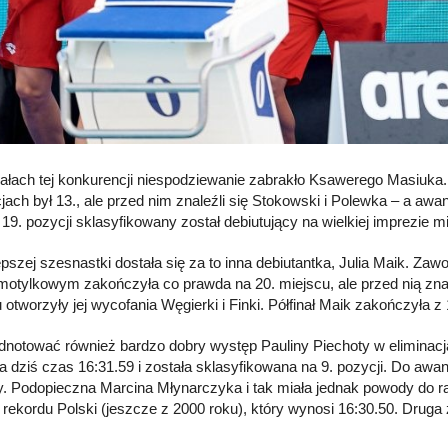
nałach tej konkurencji niespodziewanie zabrakło Ksawerego Masiuka
cjach był 13., ale przed nim znaleźli się Stokowski i Polewka – a a
a 19. pozycji sklasyfikowany został debiutujący na wielkiej imprezie
epszej szesnastki dostała się za to inna debiutantka, Julia Maik. Za
motylkowym zakończyła co prawda na 20. miejscu, ale przed nią znal
 otworzyły jej wycofania Węgierki i Finki. Półfinał Maik zakończyła z
dnotować również bardzo dobry występ Pauliny Piechoty w elimin
a dziś czas 16:31.59 i została sklasyfikowana na 9. pozycji. Do awa
. Podopieczna Marcina Młynarczyka i tak miała jednak powody do rad
 rekordu Polski (jeszcze z 2000 roku), który wynosi 16:30.50. Druga