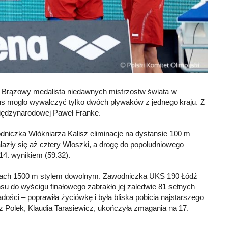
. Brązowy medalista niedawnych mistrzostw świata w
wans mogło wywalczyć tylko dwóch pływaków z jednego kraju. Z
 międzynarodowej Paweł Franke.
wodniczka Włókniarza Kalisz eliminacje na dystansie 100 m
azły się aż cztery Włoszki, a drogę do popołudniowego
 14. wynikiem (59.32).
acjach 1500 m stylem dowolnym. Zawodniczka UKS 190 Łódź
nsu do wyścigu finałowego zabrakło jej zaledwie 81 setnych
ości – poprawiła życiówkę i była bliska pobicia najstarszego
 z Polek, Klaudia Tarasiewicz, ukończyła zmagania na 17.