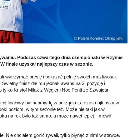
ływaniu. Podczas czwartego dnia czempionatu w Rzymie
W finale uzyskał najlepszy czas w sezonie.
 wytrzymać presję i pokazać pełnię swoich możliwości.
Świetny finisz dał mu jednak awans na 3. pozycję i
ylko Kristof Milak z Węgier i Noe Ponti ze Szwajcarii.
ig finałowy był naprawdę w porządku, a czas najlepszy w
ki poziom, w tym sezonie też. Może nie taki jak w
roku na rok było tak samo, a może nawet lepiej – mówił
e. Nie chciałem gonić rywali, tylko płynąć z nimi w stawce.