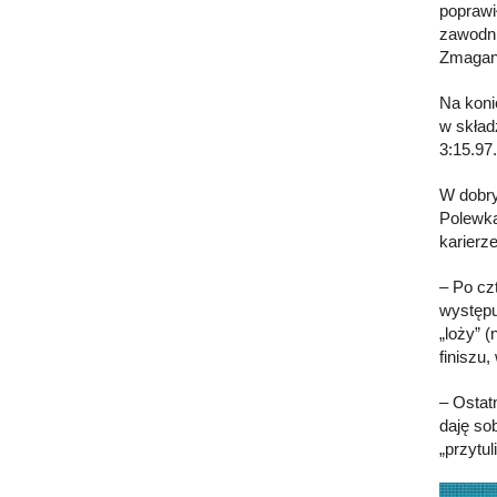
poprawi
zawodni
Zmagani
Na koni
w skład
3:15.97
W dobry
Polewka
karierze
– Po cz
występu
„loży” (
finiszu
– Ostat
daję sob
„przytu