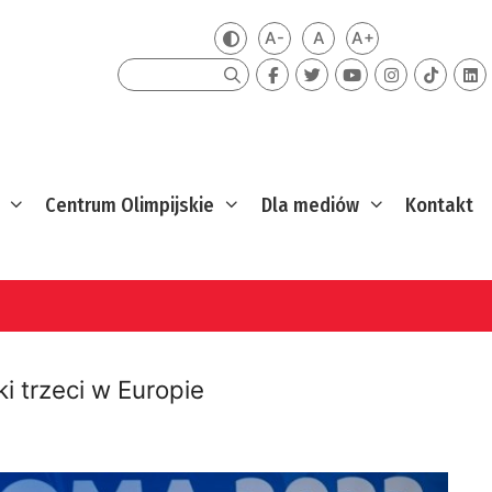
A-
A
A+
Zmień kontrast
Mniejsza czcionka
Domyślna czcionka
Większa czcion
Szukaj
Centrum Olimpijskie
Dla mediów
Kontakt
i trzeci w Europie