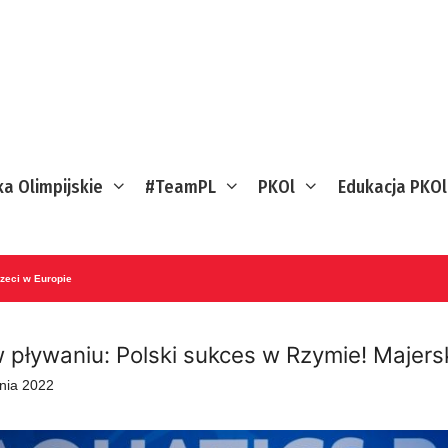
ka Olimpijskie
#TeamPL
PKOl
Edukacja PKOl
rzeci w Europie
 pływaniu: Polski sukces w Rzymie! Majersk
pnia 2022