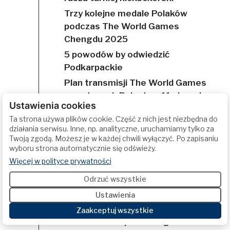
Trzy kolejne medale Polaków
podczas The World Games
Chengdu 2025
5 powodów by odwiedzić
Podkarpackie
Plan transmisji The World Games
na antenach Polsatu – 11 sierpnia
Ustawienia cookies
TWG Chengdu 2025: starty
Ta strona używa plików cookie. Część z nich jest niezbędna do
Polaków – 11 sierpnia
działania serwisu. Inne, np. analityczne, uruchamiamy tylko za
Martyna Kierczyńska srebrną
Twoją zgodą. Możesz je w każdej chwili wyłączyć. Po zapisaniu
wyboru strona automatycznie się odświeży.
medalistką The World Games
(otwiera się w nowej karcie)
Więcej w polityce prywatności
Chengdu 2025
Odrzuć wszystkie
Szymon Kropidłowski ze złotem i
rekordem świata!
Ustawienia
Trzy medale Polaków na The
Zaakceptuj wszystkie
World Games pierwszego dnia!