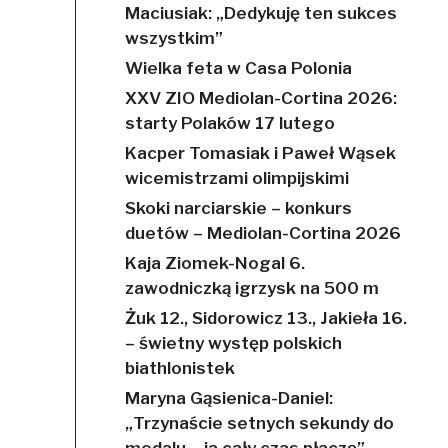
Maciusiak: „Dedykuję ten sukces
wszystkim”
Wielka feta w Casa Polonia
XXV ZIO Mediolan-Cortina 2026:
starty Polaków 17 lutego
Kacper Tomasiak i Paweł Wąsek
wicemistrzami olimpijskimi
Skoki narciarskie – konkurs
duetów – Mediolan-Cortina 2026
Kaja Ziomek-Nogal 6.
zawodniczką igrzysk na 500 m
Żuk 12., Sidorowicz 13., Jakieła 16.
– świetny występ polskich
biathlonistek
Maryna Gąsienica-Daniel:
„Trzynaście setnych sekundy do
medalu – ja cały czas płaczę”