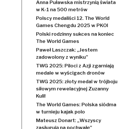
Anna Puławska mistrzynią świata
w K-1 na 500 metrów
Polscy medaliści 12. The World
Games Chengdu 2025 w PKOl
Polski rodzinny sukces na koniec
The World Games
Paweł Laszczak: „Jestem
zadowolony z wyniku”
TWG 2025: Piloci z Azji zgarniają
medale w wyścigach dronów
TWG 2025: złoty medal w trójboju
siłowym rewelacyjnej Zuzanny
Kuli!
The World Games: Polska siódma
w turnieju kajak polo
Mateusz Donart: „Wszyscy
zasługują na pochwałę”