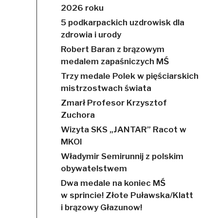
2026 roku
5 podkarpackich uzdrowisk dla
zdrowia i urody
Robert Baran z brązowym
medalem zapaśniczych MŚ
Trzy medale Polek w pięściarskich
mistrzostwach świata
Zmarł Profesor Krzysztof
Zuchora
Wizyta SKS „JANTAR” Racot w
MKOl
Władymir Semirunnij z polskim
obywatelstwem
Dwa medale na koniec MŚ
w sprincie! Złote Puławska/Klatt
i brązowy Głazunow!