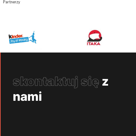
Partnerzy
skontaktuj się
z
nami