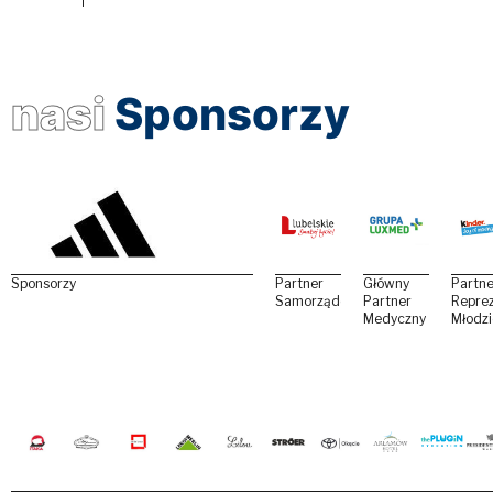
nasi
Sponsorzy
Sponsorzy
Partner
Główny
Partne
Samorządowy
Partner
Reprez
Medyczny
Młodz