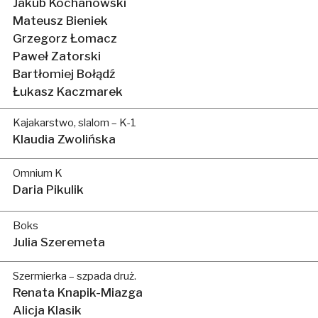
Jakub Kochanowski
Mateusz Bieniek
Grzegorz Łomacz
Paweł Zatorski
Bartłomiej Bołądź
Łukasz Kaczmarek
Kajakarstwo, slalom – K-1
Klaudia Zwolińska
Omnium K
Daria Pikulik
Boks
Julia Szeremeta
Szermierka – szpada druż.
Renata Knapik-Miazga
Alicja Klasik