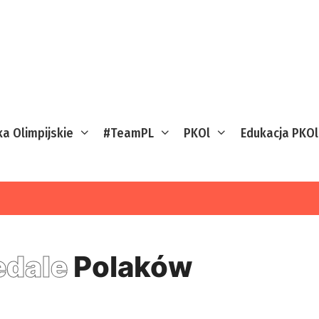
ka Olimpijskie
#TeamPL
PKOl
Edukacja PKOl
dale
Polaków