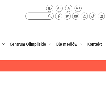
A-
A
A+
Zmień kontrast
Mniejsza czcionka
Domyślna czcionka
Większa czcion
Szukaj
Centrum Olimpijskie
Dla mediów
Kontakt