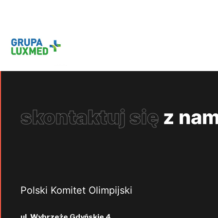
skontaktuj się
z nam
Polski Komitet Olimpijski
ul. Wybrzeże Gdyńskie 4