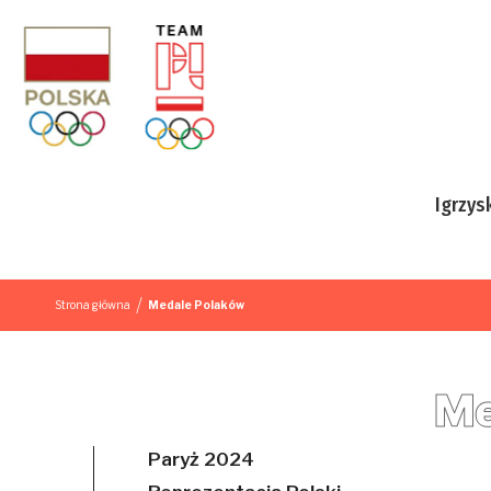
Przejdź do treści
Igrzys
/
Strona główna
Medale Polaków
Me
Paryż 2024