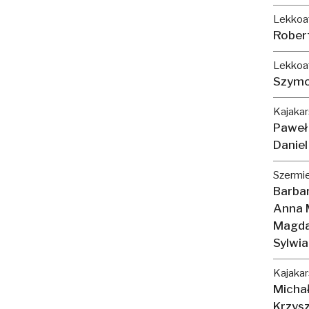
Lekkoa
Rober
Lekkoat
Szymo
Kajakar
Paweł
Daniel
Szermie
Barba
Anna 
Magda
Sylwia
Kajakar
Micha
Krzys