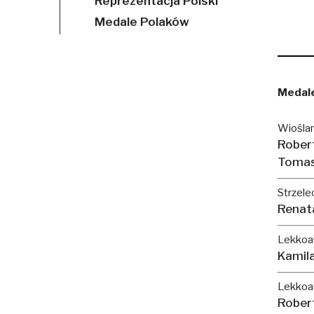
Reprezentacja Polski
Medale Polaków
Medale
Wioślar
Rober
Tomas
Strzele
Renat
Lekkoat
Kamil
Lekkoa
Rober