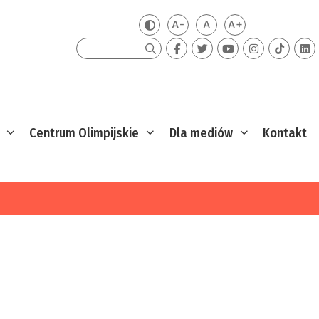
A-
A
A+
Zmień kontrast
Mniejsza czcionka
Domyślna czcionka
Większa czcion
Szukaj
Centrum Olimpijskie
Dla mediów
Kontakt