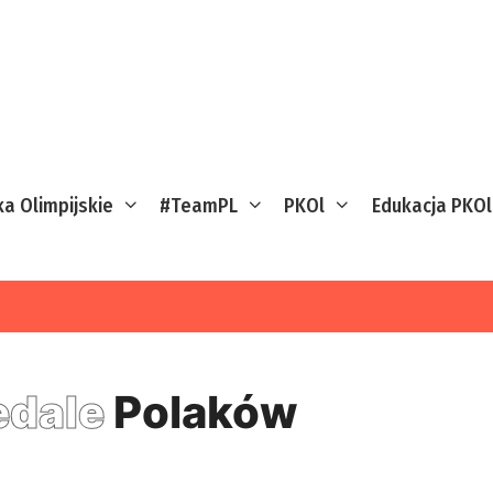
ka Olimpijskie
#TeamPL
PKOl
Edukacja PKOl
dale
Polaków