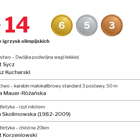
14
6
5
3
 igrzysk olimpijskich
stwo – Dwójka podwójna wagi lekkiej
t Sycz
z Kucharski
ctwo – karabin małokalibrowy standard 3 postawy, 50 m
a Mauer-Różańska
letyka – rzut młotem
a Skolimowska (1982-2009)
tletyka – chód na 20km
t Korzeniowski