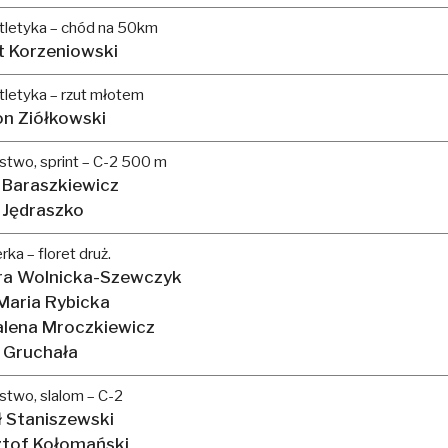
tletyka – chód na 50km
t Korzeniowski
letyka – rzut młotem
n Ziółkowski
stwo, sprint – C-2 500 m
 Baraszkiewicz
 Jędraszko
rka – floret druż.
ra Wolnicka-Szewczyk
Maria Rybicka
lena Mroczkiewicz
 Gruchała
stwo, slalom – C-2
ł Staniszewski
ztof Kołomański