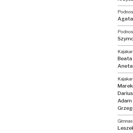
Podnos
Agata
Podnosz
Szymo
Kajakar
Beata
Aneta
Kajakar
Marek
Darius
Adam 
Grzeg
Gimnas
Leszek