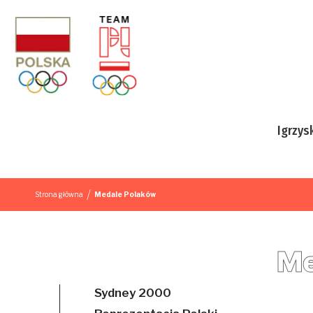
Przejdź do treści
Igrzys
/
Strona główna
Medale Polaków
Me
Sydney 2000