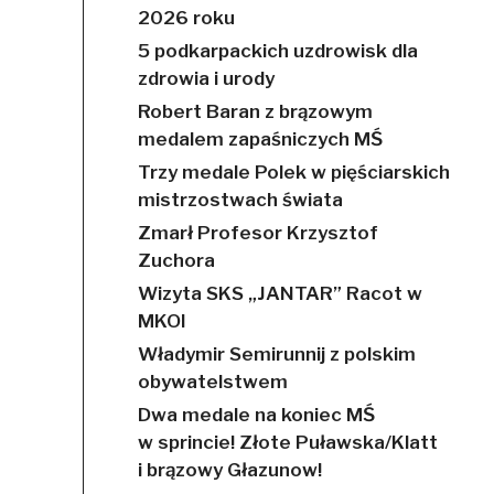
2026 roku
5 podkarpackich uzdrowisk dla
zdrowia i urody
Robert Baran z brązowym
medalem zapaśniczych MŚ
Trzy medale Polek w pięściarskich
mistrzostwach świata
Zmarł Profesor Krzysztof
Zuchora
Wizyta SKS „JANTAR” Racot w
MKOl
Władymir Semirunnij z polskim
obywatelstwem
Dwa medale na koniec MŚ
w sprincie! Złote Puławska/Klatt
i brązowy Głazunow!