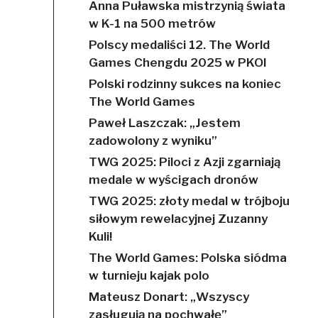
Anna Puławska mistrzynią świata
w K-1 na 500 metrów
Polscy medaliści 12. The World
Games Chengdu 2025 w PKOl
Polski rodzinny sukces na koniec
The World Games
Paweł Laszczak: „Jestem
zadowolony z wyniku”
TWG 2025: Piloci z Azji zgarniają
medale w wyścigach dronów
TWG 2025: złoty medal w trójboju
siłowym rewelacyjnej Zuzanny
Kuli!
The World Games: Polska siódma
w turnieju kajak polo
Mateusz Donart: „Wszyscy
zasługują na pochwałę”