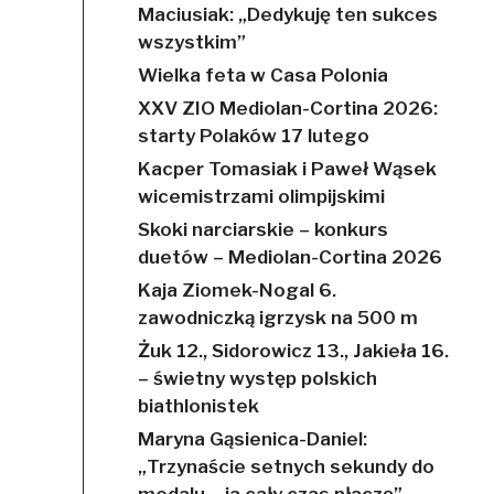
Maciusiak: „Dedykuję ten sukces
wszystkim”
Wielka feta w Casa Polonia
XXV ZIO Mediolan-Cortina 2026:
starty Polaków 17 lutego
Kacper Tomasiak i Paweł Wąsek
wicemistrzami olimpijskimi
Skoki narciarskie – konkurs
duetów – Mediolan-Cortina 2026
Kaja Ziomek-Nogal 6.
zawodniczką igrzysk na 500 m
Żuk 12., Sidorowicz 13., Jakieła 16.
– świetny występ polskich
biathlonistek
Maryna Gąsienica-Daniel:
„Trzynaście setnych sekundy do
medalu – ja cały czas płaczę”