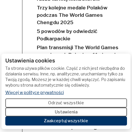
Trzy kolejne medale Polaków
podczas The World Games
Chengdu 2025
5 powodów by odwiedzić
Podkarpackie
Plan transmisji The World Games
na antenach Polsatu – 11 sierpnia
Ustawienia cookies
TWG Chengdu 2025: starty
Ta strona używa plików cookie. Część z nich jest niezbędna do
Polaków – 11 sierpnia
działania serwisu. Inne, np. analityczne, uruchamiamy tylko za
Martyna Kierczyńska srebrną
Twoją zgodą. Możesz je w każdej chwili wyłączyć. Po zapisaniu
wyboru strona automatycznie się odświeży.
medalistką The World Games
(otwiera się w nowej karcie)
Więcej w polityce prywatności
Chengdu 2025
Odrzuć wszystkie
Szymon Kropidłowski ze złotem i
rekordem świata!
Ustawienia
Trzy medale Polaków na The
Zaakceptuj wszystkie
World Games pierwszego dnia!