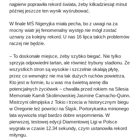
najpierw poprawiła rekord świata, żeby kilkadziesiąt minut
później jeszcze ten wynik wyśrubować.
W finale MŚ Nigeryjka miała pecha, bo z uwagi na za
mocny wiatr jej fenomenalny występ nie mógł zostać
uznany za kolejny rekord. U nas 16 lipca takich problemów
raczej nie będzie.
– To doskonałe miejsce, żeby szybko biegać. Nie tylko
sprzyja odpowiedni tartan, ale również trybuny stadionu. Ze
wszystkich stron są wysokie i szczelnie okalają płytę,
przez co wewnątrz nie ma tak dużych ruchów powietrza.
Kto jest w formie, tu u was ma świetną arenę dla
potencjalnych życiówek – chwaliła przed rokiem na Silesia
Memoriale Kamili Skolimowskiej Jasmine Camacho-Quinn.
Mistrzyni olimpijska z Tokio i trzecia w historycznym biegu
w Oregonie też powróci na Śląsk. Portorykanka minionego
lata wywiozła stąd bardzo dobre wspomnienia. W
pierwszej, testowej edycji Diamentowej Ligi w Polsce
wygrała w czasie 12.34 sekundy, czym ustanowiła rekord
mityngu.