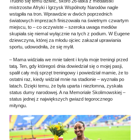
Trudno się temu dziwić, skoro 26-latka z medalistki
mistrzostw Afryki i Igrzysk Wspólnoty Narodów nagle
wstąpiła na tron. Wprawdzie w dwóch poprzednich
światowych imprezach finiszowała na świetnym czwartym
miejscu, to – co oczywiste – szeroka uwaga mediów
skupiała się niemal wyłącznie na tych z podium. W Eugene
dziewczyna, której za młodu ojciec zakazał uprawiania
sportu, udowodniła, że się mylił.
– Mama widziała we mnie talent i kryła moje treningi przed
tatą. Ten, gdy któregoś dnia dowiedział się o mojej pasji,
spalił cały mój sprzęt treningowy i powiedział mamie, że to
ostatni raz, kiedy widział mnie na stadionie – wyznała po
latach. Dzięki temu, że była uparta i niezłomna, zyskała
status dumy narodowej. A na Memoriale Skolimowskiej –
status jednej z największych gwiazd tegorocznego
mityngu.