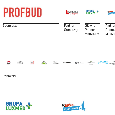
Sponsorzy
Partner
Główny
Partne
Samorządowy
Partner
Reprez
Medyczny
Młodzi
Partnerzy