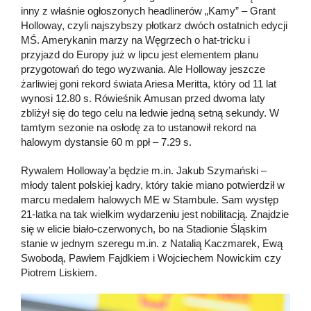
inny z właśnie ogłoszonych headlinerów „Kamy” – Grant
Holloway, czyli najszybszy płotkarz dwóch ostatnich edycji
MŚ. Amerykanin marzy na Węgrzech o hat-tricku i
przyjazd do Europy już w lipcu jest elementem planu
przygotowań do tego wyzwania. Ale Holloway jeszcze
żarliwiej goni rekord świata Ariesa Meritta, który od 11 lat
wynosi 12.80 s. Rówieśnik Amusan przed dwoma laty
zbliżył się do tego celu na ledwie jedną setną sekundy. W
tamtym sezonie na osłodę za to ustanowił rekord na
halowym dystansie 60 m ppł – 7.29 s.
Rywalem Holloway’a będzie m.in. Jakub Szymański –
młody talent polskiej kadry, który takie miano potwierdził w
marcu medalem halowych ME w Stambule. Sam występ
21-latka na tak wielkim wydarzeniu jest nobilitacją. Znajdzie
się w elicie biało-czerwonych, bo na Stadionie Śląskim
stanie w jednym szeregu m.in. z Natalią Kaczmarek, Ewą
Swobodą, Pawłem Fajdkiem i Wojciechem Nowickim czy
Piotrem Liskiem.