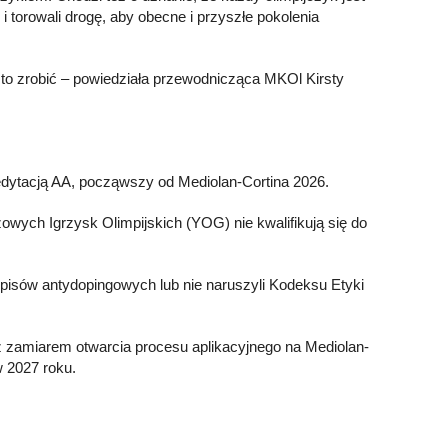
i torowali drogę, aby obecne i przyszłe pokolenia
 to zrobić – powiedziała przewodnicząca MKOl Kirsty
redytacją AA, począwszy od Mediolan-Cortina 2026.
owych Igrzysk Olimpijskich (YOG) nie kwalifikują się do
episów antydopingowych lub nie naruszyli Kodeksu Etyki
z zamiarem otwarcia procesu aplikacyjnego na Mediolan-
w 2027 roku.