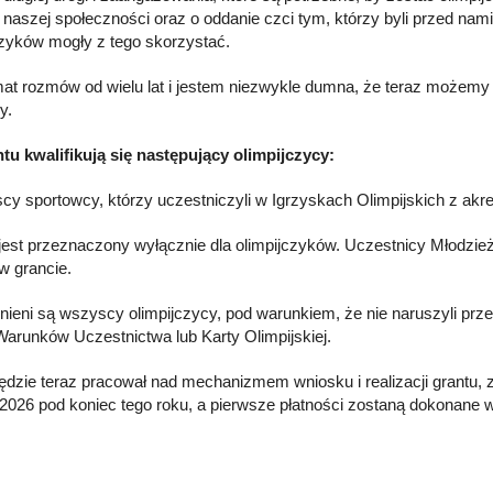
 naszej społeczności oraz o oddanie czci tym, którzy byli przed nami 
czyków mogły z tego skorzystać.
mat rozmów od wielu lat i jestem niezwykle dumna, że teraz możemy
y.
tu kwalifikują się następujący olimpijczycy:
cy sportowcy, którzy uczestniczyli w Igrzyskach Olimpijskich z ak
 jest przeznaczony wyłącznie dla olimpijczyków. Uczestnicy Młodzież
w grancie.
nieni są wszyscy olimpijczycy, pod warunkiem, że nie naruszyli prz
arunków Uczestnictwa lub Karty Olimpijskiej.
dzie teraz pracował nad mechanizmem wniosku i realizacji grantu, 
 2026 pod koniec tego roku, a pierwsze płatności zostaną dokonane 