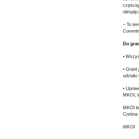
częścią
olimpij
– To te
Coventr
Do gran
• Wszys
• Grant
udziału 
• Upraw
MKOl, W
MKOl bę
Cortina
MKOl