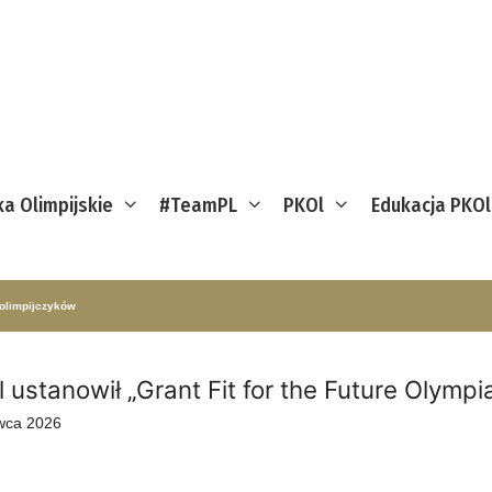
ka Olimpijskie
#TeamPL
PKOl
Edukacja PKOl
 olimpijczyków
 ustanowił „Grant Fit for the Future Olympi
wca 2026