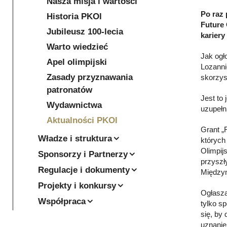
Nasza misja i wartości
Po raz 
Historia PKOl
Future
Jubileusz 100-lecia
kariery
Warto wiedzieć
Jak ogł
Apel olimpijski
Lozanni
Zasady przyznawania
skorzys
patronatów
Jest to
Wydawnictwa
uzupełn
Aktualności PKOl
Grant „
Władze i struktura
których
Olimpij
Sponsorzy i Partnerzy
przyszł
Regulacje i dokumenty
Międzyn
Projekty i konkursy
Ogłasza
Współpraca
tylko s
się, by 
uznanie