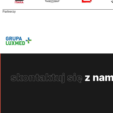
Partnerzy
skontaktuj się
z nam