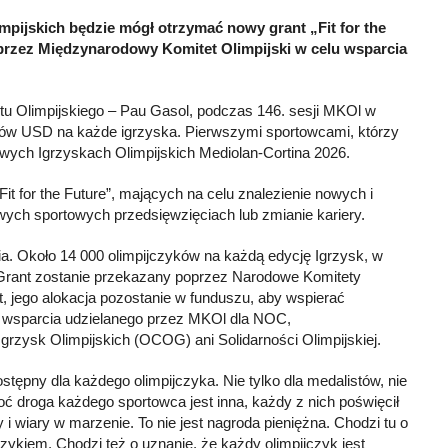
impijskich będzie mógł otrzymać nowy grant „Fit for the
przez Międzynarodowy Komitet Olimpijski w celu wsparcia
u Olimpijskiego – Pau Gasol, podczas 146. sesji MKOl w
nów USD na każde igrzyska. Pierwszymi sportowcami, którzy
mowych Igrzyskach Olimpijskich Mediolan-Cortina 2026.
it for the Future”, mających na celu znalezienie nowych i
wych sportowych przedsięwzięciach lub zmianie kariery.
cia. Około 14 000 olimpijczyków na każdą edycję Igrzysk, w
 Grant zostanie przekazany poprzez Narodowe Komitety
nt, jego alokacja pozostanie w funduszu, aby wspierać
ego wsparcia udzielanego przez MKOl dla NOC,
rzysk Olimpijskich (OCOG) ani Solidarności Olimpijskiej.
stępny dla każdego olimpijczyka. Nie tylko dla medalistów, nie
oć droga każdego sportowca jest inna, każdy z nich poświęcił
cy i wiary w marzenie. To nie jest nagroda pieniężna. Chodzi tu o
czykiem. Chodzi też o uznanie, że każdy olimpijczyk jest