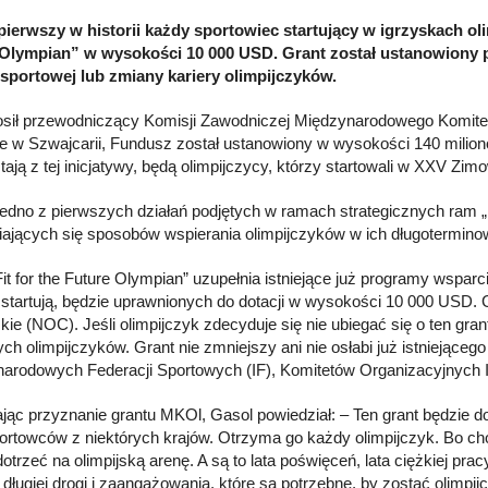
pierwszy w historii każdy sportowiec startujący w igrzyskach ol
 Olympian” w wysokości 10 000 USD. Grant został ustanowiony 
 sportowej lub zmiany kariery olimpijczyków.
osił przewodniczący Komisji Zawodniczej Międzynarodowego Komitet
e w Szwajcarii, Fundusz został ustanowiony w wysokości 140 milio
tają z tej inicjatywy, będą olimpijczycy, którzy startowali w XXV Zi
 jedno z pierwszych działań podjętych w ramach strategicznych ram „F
iających się sposobów wspierania olimpijczyków w ich długotermino
Fit for the Future Olympian” uzupełnia istniejące już programy wspar
 startują, będzie uprawnionych do dotacji w wysokości 10 000 USD.
skie (NOC). Jeśli olimpijczyk zdecyduje się nie ubiegać się o ten gra
ych olimpijczyków. Grant nie zmniejszy ani nie osłabi już istniejąc
arodowych Federacji Sportowych (IF), Komitetów Organizacyjnych Ig
jąc przyznanie grantu MKOl, Gasol powiedział: – Ten grant będzie do
portowców z niektórych krajów. Otrzyma go każdy olimpijczyk. Bo ch
dotrzeć na olimpijską arenę. A są to lata poświęceń, lata ciężkiej pra
 długiej drogi i zaangażowania, które są potrzebne, by zostać olimpij