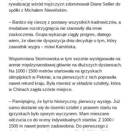
rywalizację wśród mężczyzn zdominowali Diane Sellier do
spółki z Michałem Niewińskim.
– Bardzo się cieszę z postawy wszystkich kadrowiczów, a
medalowe rozstrzygnięcia nie stanowiły dla mnie
zaskoczenia. Grupa wykazuje ciągły progres, dlatego
wiem, że obecnie dyspozycja dnia decyduje o tym, który
zawodnik wygra – mówi Kamińska.
Wspomniana Stormowska w tym sezonie występowała na
arenie międzynarodowej głównie na dłuższych dystansach.
Na 1000 i 1500 metrów startowała na igrzyskach
olimpijskich w Pekinie, a na pierwszych z nich poprawiła
nawet rekord kraju. Była również w składzie sztafety, która
w Chinach zajęła szóste miejsce.
– Pamiętajmy, że był to historyczny, pierwszy występ. Już
samo dostanie się do ósemki sztafet z prawem startu na
igrzyskach było sporym wyczynem. Mam mieszane
odczucia co do oceny indywidualnych startów. Z 1000 i
1500 m nawet jestem zadowolona. Do pierwszego z