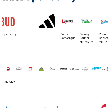
Sponsorzy
Partner
Główny
Partne
Samorządowy
Partner
Reprez
Medyczny
Młodzi
Partnerzy