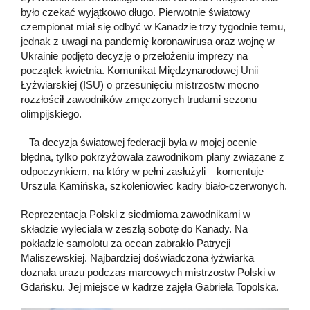
było czekać wyjątkowo długo. Pierwotnie światowy
czempionat miał się odbyć w Kanadzie trzy tygodnie temu,
jednak z uwagi na pandemię koronawirusa oraz wojnę w
Ukrainie podjęto decyzję o przełożeniu imprezy na
początek kwietnia. Komunikat Międzynarodowej Unii
Łyżwiarskiej (ISU) o przesunięciu mistrzostw mocno
rozzłościł zawodników zmęczonych trudami sezonu
olimpijskiego.
– Ta decyzja światowej federacji była w mojej ocenie
błędna, tylko pokrzyżowała zawodnikom plany związane z
odpoczynkiem, na który w pełni zasłużyli – komentuje
Urszula Kamińska, szkoleniowiec kadry biało-czerwonych.
Reprezentacja Polski z siedmioma zawodnikami w
składzie wyleciała w zeszłą sobotę do Kanady. Na
pokładzie samolotu za ocean zabrakło Patrycji
Maliszewskiej. Najbardziej doświadczona łyżwiarka
doznała urazu podczas marcowych mistrzostw Polski w
Gdańsku. Jej miejsce w kadrze zajęła Gabriela Topolska.