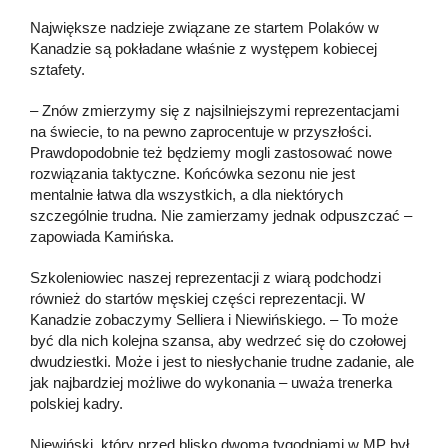
Największe nadzieje związane ze startem Polaków w
Kanadzie są pokładane właśnie z występem kobiecej
sztafety.
– Znów zmierzymy się z najsilniejszymi reprezentacjami
na świecie, to na pewno zaprocentuje w przyszłości.
Prawdopodobnie też będziemy mogli zastosować nowe
rozwiązania taktyczne. Końcówka sezonu nie jest
mentalnie łatwa dla wszystkich, a dla niektórych
szczególnie trudna. Nie zamierzamy jednak odpuszczać –
zapowiada Kamińska.
Szkoleniowiec naszej reprezentacji z wiarą podchodzi
również do startów męskiej części reprezentacji. W
Kanadzie zobaczymy Selliera i Niewińskiego. – To może
być dla nich kolejna szansa, aby wedrzeć się do czołowej
dwudziestki. Może i jest to niesłychanie trudne zadanie, ale
jak najbardziej możliwe do wykonania – uważa trenerka
polskiej kadry.
Niewiński, który przed blisko dwoma tygodniami w MP był