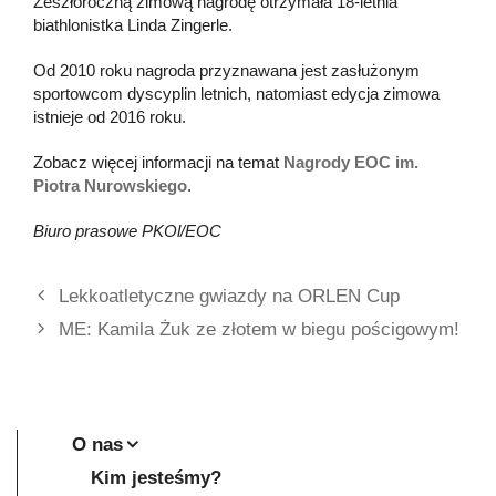
Zeszłoroczną zimową nagrodę otrzymała 18-letnia
biathlonistka Linda Zingerle.
Od 2010 roku nagroda przyznawana jest zasłużonym
sportowcom dyscyplin letnich, natomiast edycja zimowa
istnieje od 2016 roku.
Zobacz więcej informacji na temat
Nagrody EOC im.
Piotra Nurowskiego
.
Biuro prasowe PKOl/EOC
Lekkoatletyczne gwiazdy na ORLEN Cup
ME: Kamila Żuk ze złotem w biegu pościgowym!
O nas
Kim jesteśmy?