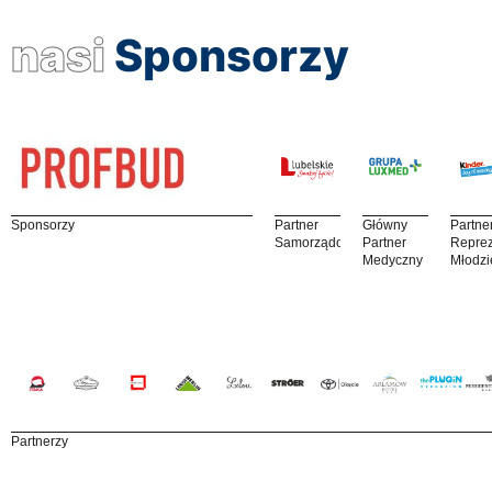
nasi
Sponsorzy
Sponsorzy
Partner
Główny
Partne
Samorządowy
Partner
Reprez
Medyczny
Młodzi
Partnerzy