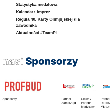
Statystyka medalowa
Kalendarz imprez
Reguła 40. Karty Olimpijskiej dla
zawodnika
Aktualności #TeamPL
nasi
Sponsorzy
Sponsorzy
Partner
Główny
Partne
Samorządowy
Partner
Reprez
Medyczny
Młodzi