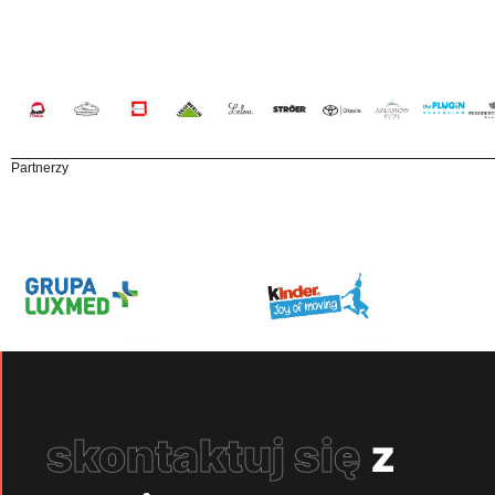
Partnerzy
skontaktuj się
z