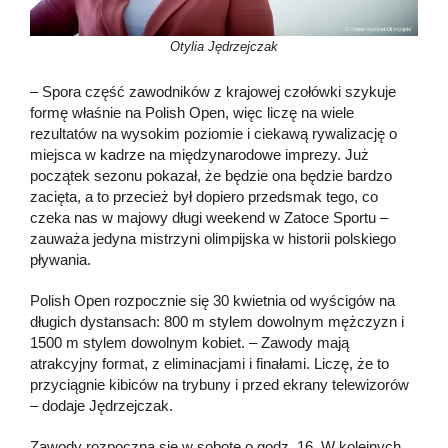
Otylia Jędrzejczak
– Spora część zawodników z krajowej czołówki szykuje
formę właśnie na Polish Open, więc liczę na wiele
rezultatów na wysokim poziomie i ciekawą rywalizację o
miejsca w kadrze na międzynarodowe imprezy. Już
początek sezonu pokazał, że będzie ona będzie bardzo
zacięta, a to przecież był dopiero przedsmak tego, co
czeka nas w majowy długi weekend w Zatoce Sportu –
zauważa jedyna mistrzyni olimpijska w historii polskiego
pływania.
Polish Open rozpocznie się 30 kwietnia od wyścigów na
długich dystansach: 800 m stylem dowolnym mężczyzn i
1500 m stylem dowolnym kobiet. – Zawody mają
atrakcyjny format, z eliminacjami i finałami. Liczę, że to
przyciągnie kibiców na trybuny i przed ekrany telewizorów
– dodaje Jędrzejczak.
Zawody rozpoczną się w sobotę o godz. 16. W kolejnych