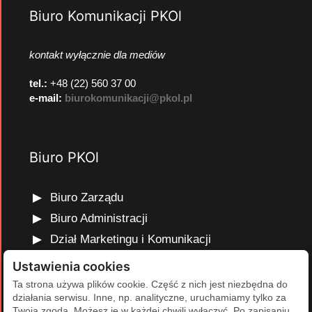
Biuro Komunikacji PKOl
kontakt wyłącznie dla mediów
tel.:
+48 (22) 560 37 00
e-mail:
biurokomunikacji@pkol.pl
Biuro PKOl
Biuro Zarządu
Biuro Administracji
Dział Marketingu i Komunikacji
Dział Edukacji Olimpijskiej
Ustawienia cookies
Dział Finansów i Kadr
Ta strona używa plików cookie. Część z nich jest niezbędna do
działania serwisu. Inne, np. analityczne, uruchamiamy tylko za
Dział Projektów Olimpijskich
Twoją zgodą. Możesz je w każdej chwili wyłączyć. Po zapisaniu