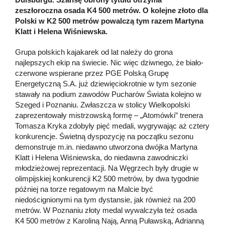
zeszłoroczna osada K4 500 metrów. O kolejne złoto dla
Polski w K2 500 metrów powalczą tym razem Martyna
Klatt i Helena Wiśniewska.
Grupa polskich kajakarek od lat należy do grona
najlepszych ekip na świecie. Nic więc dziwnego, że biało-
czerwone wspierane przez PGE Polską Grupę
Energetyczną S.A. już dziewięciokrotnie w tym sezonie
stawały na podium zawodów Pucharów Świata kolejno w
Szeged i Poznaniu. Zwłaszcza w stolicy Wielkopolski
zaprezentowały mistrzowską formę – „Atomówki” trenera
Tomasza Kryka zdobyły pięć medali, wygrywając aż cztery
konkurencje. Świetną dyspozycję na początku sezonu
demonstruje m.in. niedawno utworzona dwójka Martyna
Klatt i Helena Wiśniewska, do niedawna zawodniczki
młodzieżowej reprezentacji. Na Węgrzech były drugie w
olimpijskiej konkurencji K2 500 metrów, by dwa tygodnie
później na torze regatowym na Malcie być
niedoścignionymi na tym dystansie, jak również na 200
metrów. W Poznaniu złoty medal wywalczyła też osada
K4 500 metrów z Karoliną Nają, Anną Puławską, Adrianną