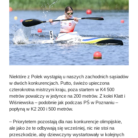
Niektóre z Polek wystąpią u naszych zachodnich sąsiadów
w dwóch konkurencjach. Putto, świeżo upieczona
czterokrotna mistrzyni kraju, poza startem w K4 500
metrów powalczy w jedynce na 200 metrów. Z kolei Klatt i
Wiśniewska – podobnie jak podczas PŚ w Poznaniu –
popłyną w K2 200 i 500 metrów.
– Priorytetem pozostają dla nas konkurencje olimpijskie,
ale jako że te odbywają się wcześniej, nic nie stoi na
przeszkodzie, aby dziewczyny wystartowały w kolejnych