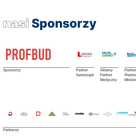
nasi
Sponsorzy
Sponsorzy
Partner
Główny
Partne
Samorządowy
Partner
Reprez
Medyczny
Młodzi
Partnerzy