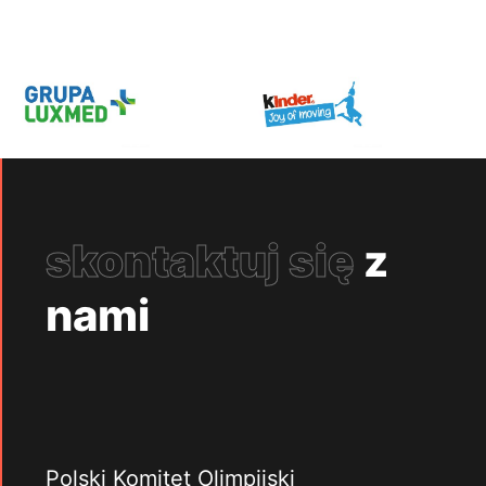
skontaktuj się
z
nami
Polski Komitet Olimpijski