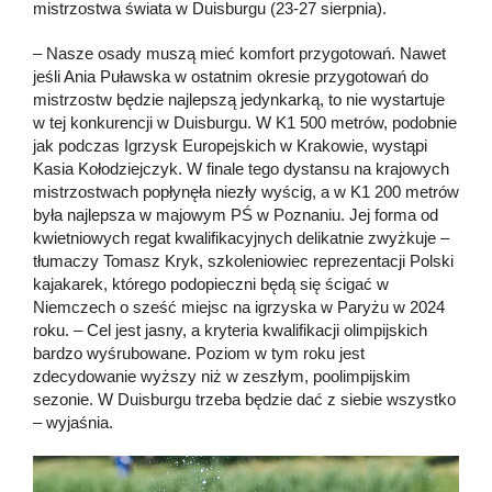
mistrzostwa świata w Duisburgu (23-27 sierpnia).
– Nasze osady muszą mieć komfort przygotowań. Nawet
jeśli Ania Puławska w ostatnim okresie przygotowań do
mistrzostw będzie najlepszą jedynkarką, to nie wystartuje
w tej konkurencji w Duisburgu. W K1 500 metrów, podobnie
jak podczas Igrzysk Europejskich w Krakowie, wystąpi
Kasia Kołodziejczyk. W finale tego dystansu na krajowych
mistrzostwach popłynęła niezły wyścig, a w K1 200 metrów
była najlepsza w majowym PŚ w Poznaniu. Jej forma od
kwietniowych regat kwalifikacyjnych delikatnie zwyżkuje –
tłumaczy Tomasz Kryk, szkoleniowiec reprezentacji Polski
kajakarek, którego podopieczni będą się ścigać w
Niemczech o sześć miejsc na igrzyska w Paryżu w 2024
roku. – Cel jest jasny, a kryteria kwalifikacji olimpijskich
bardzo wyśrubowane. Poziom w tym roku jest
zdecydowanie wyższy niż w zeszłym, poolimpijskim
sezonie. W Duisburgu trzeba będzie dać z siebie wszystko
– wyjaśnia.