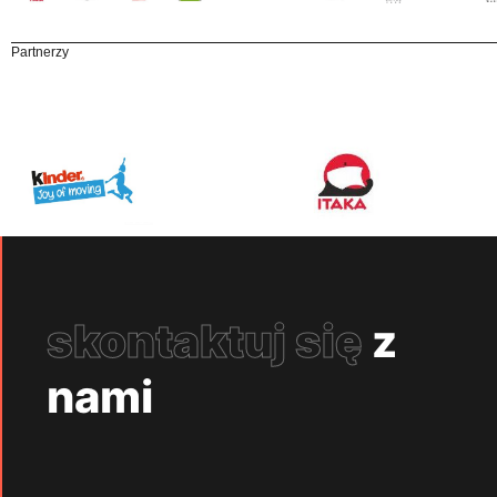
Partnerzy
skontaktuj się
z
nami