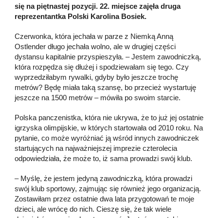
się na piętnastej pozycji. 22. miejsce zajęła druga
reprezentantka Polski Karolina Bosiek.
Czerwonka, która jechała w parze z Niemką Anną
Ostlender długo jechała wolno, ale w drugiej części
dystansu kapitalnie przyspieszyła. – Jestem zawodniczką,
która rozpędza się dłużej i spodziewałam się tego. Czy
wyprzedziłabym rywalki, gdyby było jeszcze trochę
metrów? Będę miała taką szansę, bo przecież wystartuję
jeszcze na 1500 metrów – mówiła po swoim starcie.
Polska panczenistka, która nie ukrywa, że to już jej ostatnie
igrzyska olimpijskie, w których startowała od 2010 roku. Na
pytanie, co może wyróżniać ją wśród innych zawodniczek
startujących na najważniejszej imprezie czterolecia
odpowiedziała, że może to, iż sama prowadzi swój klub.
– Myślę, że jestem jedyną zawodniczką, która prowadzi
swój klub sportowy, zajmując się również jego organizacją.
Zostawiłam przez ostatnie dwa lata przygotowań te moje
dzieci, ale wrócę do nich. Cieszę się, że tak wiele