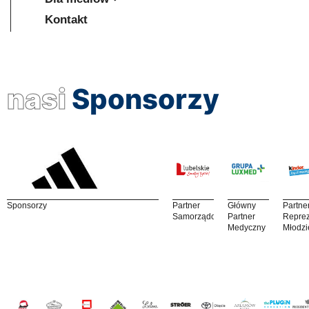
Kontakt
nasi
Sponsorzy
Sponsorzy
Partner
Główny
Partne
Samorządowy
Partner
Reprez
Medyczny
Młodzi