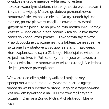
dwudzieste drugie miejsce. – Na pewno jestem
rozczarowana tym startem, nie tak go sobie wyobrażałam i
liczyłam na więcej. Muszę go dobrze przeanalizować i
zastanowić się, co poszło nie tak. Na trybunach byli moi
rodzice, po raz pierwszy mogli kibicować mi w czasie
igrzysk olimpijskich i to na pewno było bardzo miłe. Zostaję
jeszcze w Mediolanie przez pewnie kilka dni, a być może
nawet do końca, czas pokaże – zakończyła tajemniczo.
Prawdopodobnie związane jest to z faktem, że jeszcze nie
są znane listy startowe wyścigów ze startu masowego,
które zaplanowane są na 21 lutego. Nieoficjalnie wiadomo,
że jest możliwe, iż Polska otrzyma miejsce w stawce, a
Bosiek wielokrotnie startowała w tej konkurencji. Nic jednak
nie jest jeszcze przesądzone.
We wtorek do olimpijskiej rywalizacji stają polscy
specjaliści w short tracku, a łyżwiarze z toru długiego
wrócą do walki o medale w środę. Tego dnia zaplanowana
jest bowiem rywalizacja na 1000 metrów mężczyzn z
udziałem Damiana Żurka, Piotra Michalskiego i Marka
Kani.