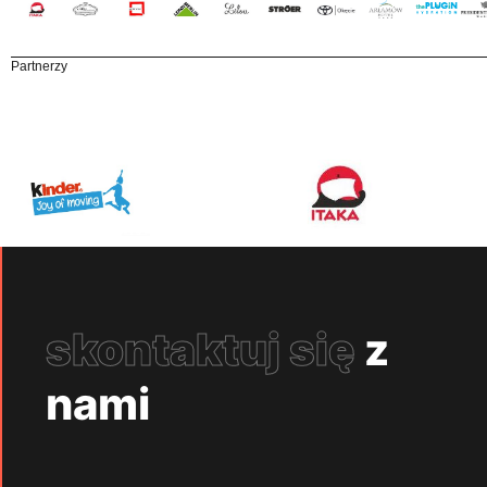
Partnerzy
skontaktuj się
z
nami