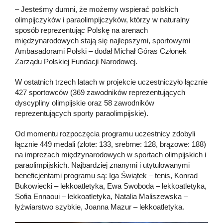
– Jesteśmy dumni, że możemy wspierać polskich
olimpijczyków i paraolimpijczyków, którzy w naturalny
sposób reprezentując Polskę na arenach
międzynarodowych stają się najlepszymi, sportowymi
Ambasadorami Polski – dodał Michał Góras Członek
Zarządu Polskiej Fundacji Narodowej.
W ostatnich trzech latach w projekcie uczestniczyło łącznie
427 sportowców (369 zawodników reprezentujących
dyscypliny olimpijskie oraz 58 zawodników
reprezentujących sporty paraolimpijskie).
Od momentu rozpoczęcia programu uczestnicy zdobyli
łącznie 449 medali (złote: 133, srebrne: 128, brązowe: 188)
na imprezach międzynarodowych w sportach olimpijskich i
paraolimpijskich. Najbardziej znanymi i utytułowanymi
beneficjentami programu są: Iga Świątek – tenis, Konrad
Bukowiecki – lekkoatletyka, Ewa Swoboda – lekkoatletyka,
Sofia Ennaoui – lekkoatletyka, Natalia Maliszewska –
łyżwiarstwo szybkie, Joanna Mazur – lekkoatletyka.