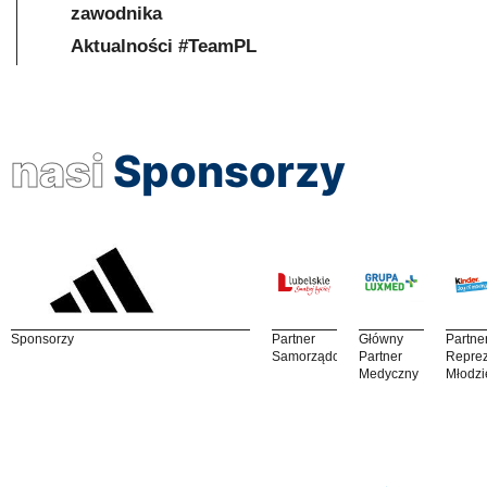
zawodnika
Aktualności #TeamPL
nasi
Sponsorzy
Sponsorzy
Partner
Główny
Partne
Samorządowy
Partner
Reprez
Medyczny
Młodzi