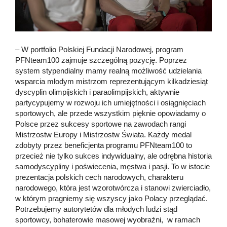
– W portfolio Polskiej Fundacji Narodowej, program
PFNteam100 zajmuje szczególną pozycję. Poprzez
system stypendialny mamy realną możliwość udzielania
wsparcia młodym mistrzom reprezentującym kilkadziesiąt
dyscyplin olimpijskich i paraolimpijskich, aktywnie
partycypujemy w rozwoju ich umiejętności i osiągnięciach
sportowych, ale przede wszystkim pięknie opowiadamy o
Polsce przez sukcesy sportowe na zawodach rangi
Mistrzostw Europy i Mistrzostw Świata. Każdy medal
zdobyty przez beneficjenta programu PFNteam100 to
przecież nie tylko sukces indywidualny, ale odrębna historia
samodyscypliny i poświecenia, męstwa i pasji. To w istocie
prezentacja polskich cech narodowych, charakteru
narodowego, która jest wzorotwórcza i stanowi zwierciadło,
w którym pragniemy się wszyscy jako Polacy przeglądać.
Potrzebujemy autorytetów dla młodych ludzi stąd
sportowcy, bohaterowie masowej wyobraźni, w ramach