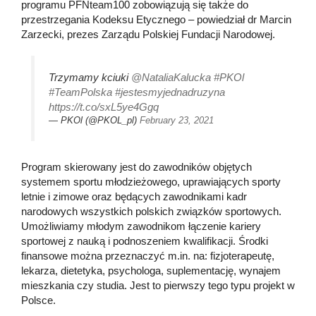
programu PFNteam100 zobowiązują się także do
przestrzegania Kodeksu Etycznego – powiedział dr Marcin
Zarzecki, prezes Zarządu Polskiej Fundacji Narodowej.
Trzymamy kciuki
@NataliaKalucka
#PKOl
#TeamPolska
#jestesmyjednadruzyna
https://t.co/sxL5ye4Ggq
— PKOl (@PKOL_pl)
February 23, 2021
Program skierowany jest do zawodników objętych
systemem sportu młodzieżowego, uprawiających sporty
letnie i zimowe oraz będących zawodnikami kadr
narodowych wszystkich polskich związków sportowych.
Umożliwiamy młodym zawodnikom łączenie kariery
sportowej z nauką i podnoszeniem kwalifikacji. Środki
finansowe można przeznaczyć m.in. na: fizjoterapeutę,
lekarza, dietetyka, psychologa, suplementację, wynajem
mieszkania czy studia. Jest to pierwszy tego typu projekt w
Polsce.