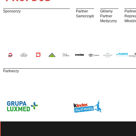
Sponsorzy
Partner
Główny
Partne
Samorządowy
Partner
Reprez
Medyczny
Młodzi
Partnerzy