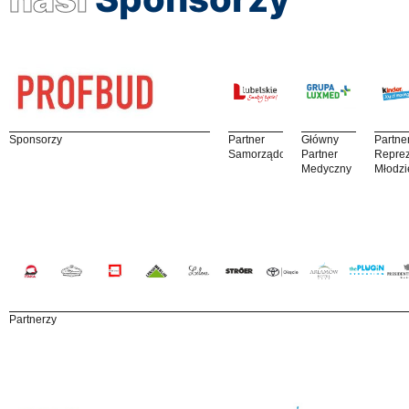
Sponsorzy
Partner
Główny
Partne
Samorządowy
Partner
Reprez
Medyczny
Młodzi
Partnerzy