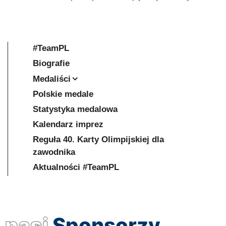
#TeamPL
Biografie
Medaliści
Polskie medale
Statystyka medalowa
Kalendarz imprez
Reguła 40. Karty Olimpijskiej dla
zawodnika
Aktualności #TeamPL
nasi
Sponsorzy